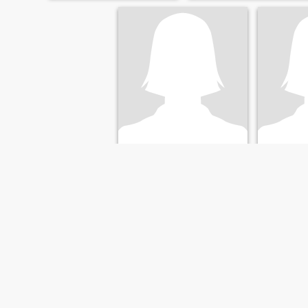
yena
Harya
29
•
Maluku Utara, Maluku Utara, Indonesien
45
•
Maluku Utar
Søger:
Mand 29 - 40
Søger:
Man
FØRSTE
TIDLIGERE