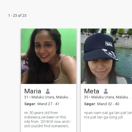
1 - 23 af 23
Maria
Meta
31
•
Maluku Utara, Maluku Utara, Indonesien
35
•
Maluku Utara, Maluku Utara, Indonesien
Søger:
Mand 27 - 41
Søger:
Mand 32 - 40
im 30 years old from
+pan nam sat ga lan pat la
indonesia,ive been on this
ma pat lan ga song juh
site from. 2018 till now and i
still couldnt find someone's
good here.i really hope i can