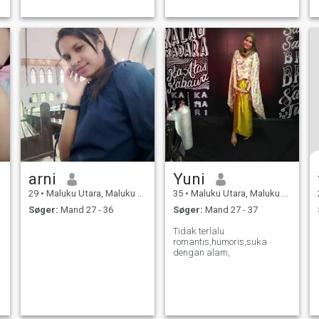
arni
Yuni
29
•
Maluku Utara, Maluku Utara, Indonesien
35
•
Maluku Utara, Maluku Utara, Indonesien
Søger:
Mand 27 - 36
Søger:
Mand 27 - 37
Tidak terlalu
romantis,humoris,suka
dengan alam,