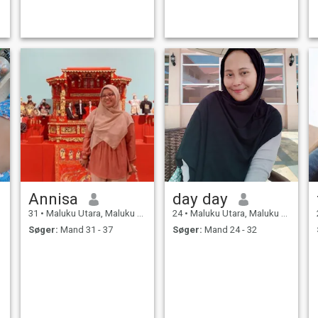
orang lain. Saya menyukai
momen-momen tenang dan
hubungan yang tulus.
Annisa
day day
31
•
Maluku Utara, Maluku Utara, Indonesien
24
•
Maluku Utara, Maluku Utara, Indonesien
Søger:
Mand 31 - 37
Søger:
Mand 24 - 32