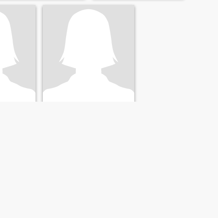
a
Serpian
ara, Indonesien
27
•
Maluku Utara, Maluku Utara, Indonesien
 30
Søger:
Mand 25 - 37
NÆSTE
SIDSTE