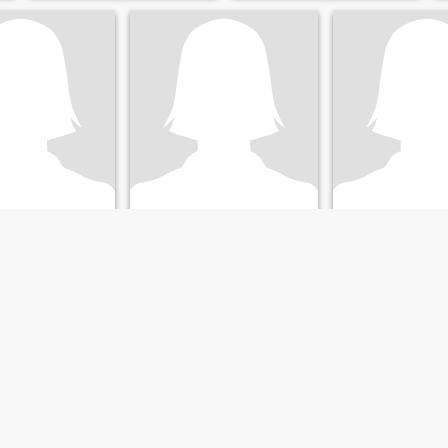
ti
Marno
Vermelin
a, Maluku Utara, Indonesien
29
•
Maluku Utara, Maluku Utara, Indonesien
20
•
Maluku Utara, Maluku Ut
d 43 - 65
Søger:
Mand 29 - 45
Søger:
Mand 20 -