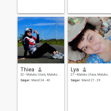
find a man that want to build
a serious relationship here.
please don't text me if youre
from India or turkey.i
Thiea
Lya
32
•
Maluku Utara, Maluku Utara, Indonesien
27
•
Maluku Utara, Maluku Utara, Indonesien
Søger:
Mand 34 - 40
Søger:
Mand 27 - 29