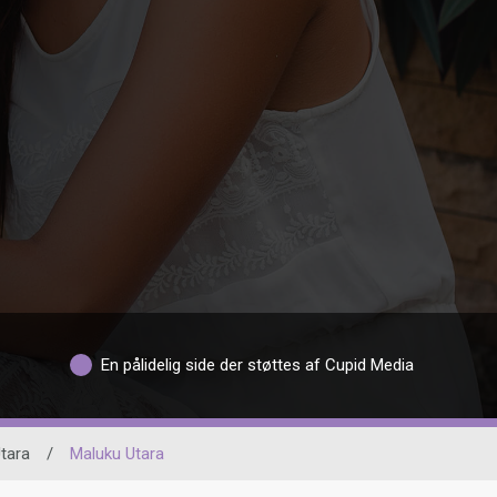
En pålidelig side der støttes af Cupid Media
tara
/
Maluku Utara