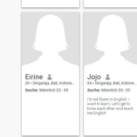
Eirine
Jojo
26
•
Singaraja, Bali, Indonesien
34
•
Singaraja, Bali, Indonesien
Suche:
Männlich 25 - 39
Suche:
Männlich 30 - 35
I'm not fluent in English. I
want to learn. Let's get to
know each other and teach
me English