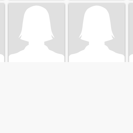
Ismail
aymen
31
•
Singaraja, Bali, Indonesien
32
•
Singaraja, Bali, Indonesien
Suche:
Männlich 33 - 60
Suche:
Weiblich 30 - 45