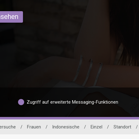
ansehen
Zugriff auf erweiterte Messaging-Funktionen
nersuche
/
Frauen
/
Indonesische
/
Einzel
/
Standort
/