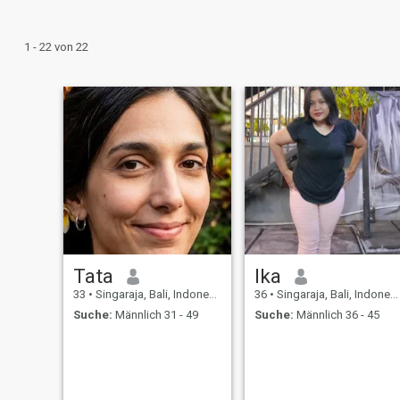
1 - 22 von 22
Tata
Ika
33
•
Singaraja, Bali, Indonesien
36
•
Singaraja, Bali, Indonesien
Suche:
Männlich 31 - 49
Suche:
Männlich 36 - 45