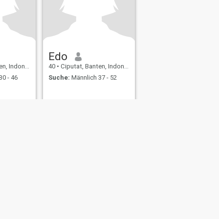
Edo
 Indonesien
40
•
Ciputat, Banten, Indonesien
30 - 46
Suche:
Männlich 37 - 52
ating Sicherheit
Inhaltsübersicht
Community-Richtlinien
107, USA, reg. number 5529030.