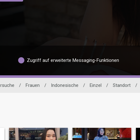
Zugriff auf erweiterte Messaging-Funktionen
ersuche
/
Frauen
/
Indonesische
/
Einzel
/
Standort
/