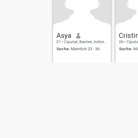
Asya
Cristi
21
•
Ciputat, Banten, Indonesien
26
•
Ciputat,
Suche:
Männlich 23 - 36
Suche:
Mä
Über uns
Kontakt
Erfolgsgeschichten
Nutzungsbeding
This website is operated by D