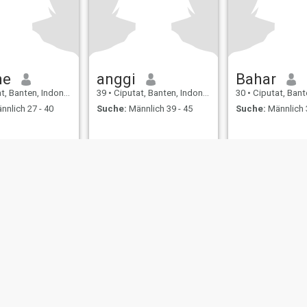
ne
anggi
Bahar
 Banten, Indonesien
39
•
Ciputat, Banten, Indonesien
30
•
Ciputat, Banten,
nnlich 27 - 40
Suche:
Männlich 39 - 45
Suche:
Männlich 
ungen
Rückerstattungsrichtlinien
Datenschutzerklärung
Cookie Richtlinie
D
IL MIL, INC. located at 200 Townsend St., Unit 43, San Francisco CA 94