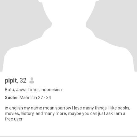
pipit
, 32
Batu, Jawa Timur, Indonesien
Suche:
Männlich 27 - 34
in english my name mean sparrow I love many things, I like books,
movies, history, and many more, maybe you can just ask I am a
free user