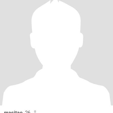
masitao
, 26