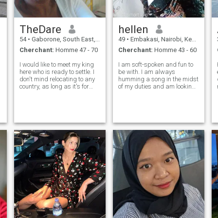
TheDare
hellen
54
•
Gaborone, South East, Botsawana
49
•
Embakasi, Nairobi, Kenya
Cherchant:
Homme 47 - 70
Cherchant:
Homme 43 - 60
I would like to meet my king
I am soft-spoken and fun to
here who is ready to settle. I
be with. I am always
don't mind relocating to any
humming a song in the midst
country, as long as it's for
of my duties and am looking
someone. During my spare
forward to meeting someone i
time I like to work in my
can sing for one of my
garden. I have several fruit
ballads., So music is food to
trees, mangoes, paw-paws,
my soul, and it cuts across
gauavas etc. I like to tra
several genres, it just has to
be a