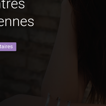
tres
iennes
taires