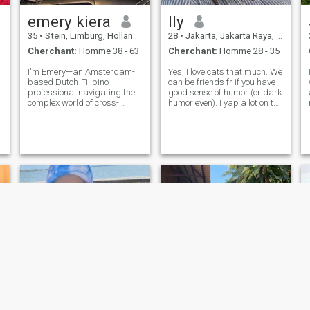
emery kiera
lly
35
•
Stein, Limburg, Hollande
28
•
Jakarta, Jakarta Raya, Indonésie
Cherchant:
Homme 38 - 63
Cherchant:
Homme 28 - 35
I'm Emery—an Amsterdam-
Yes, I love cats that much. We
based Dutch-Filipino
can be friends fr if you have
t
professional navigating the
good sense of humor (or dark
complex world of cross-
humor even). I yap a lot on the
,
border real estate and gold
internet but I'm introverted irl.
futures trading. I move with
tbh i dont really know why
quiet confidence, emotional
I'm here haha. I'm an easy
clarity, and a relentless drive
going person, friendly, and a
to build something that
sucker f
matters—legacy