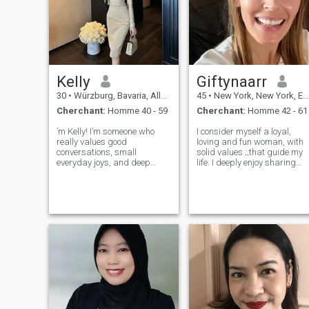
Kelly
Giftynaarr
30
•
Würzburg, Bavaria, Allemagne
45
•
New York, New York, Etats-Unis
Cherchant:
Homme 40 - 59
Cherchant:
Homme 42 - 61
’m Kelly! I’m someone who
I consider myself a loyal,
really values good
loving and fun woman, with
conversations, small
solid values ;;that guide my
everyday joys, and deep
life. I deeply enjoy sharing
connections. I’m curious by
quality time with my loved
naturealways learning,
ones and I am always willin
exploring, and growing. I
to live new experiences, learn
enjoy spending time
and discover the world
outdoors, especially near the
through travel. I am passion
water, and I have a soft spot
for