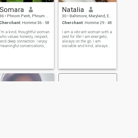
Somara
Natalia
36
•
Phnom Penh, Phnum Pénh, Cambodge
30
•
Baltimore, Maryland, Etats-Unis
Cherchant:
Homme 36 - 58
Cherchant:
Homme 29 - 48
I’m a kind, thoughtful woman
I am a vibrant woman with a
who values honesty, respect,
zest for life! I am energetic,
and deep connection. I enjoy
always on the go. I am
meaningful conversations,
sociable and kind, always
peaceful moments in nature,
ready to offer a warm smile
and creating a loving space
and listen attentively. I am
at home. I work as an
cheerful and well balanced.
architect, and I love
Despite of my active and
designing beautiful things
energetic nature I value
with care
honesty
SUIVANT