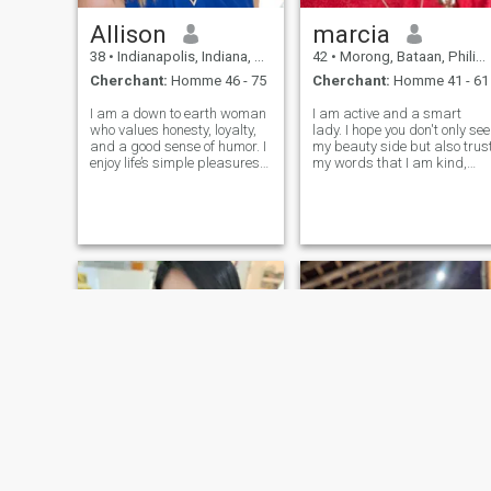
Allison
marcia
38
•
Indianapolis, Indiana, Etats-Unis
42
•
Morong, Bataan, Philippines
Cherchant:
Homme 46 - 75
Cherchant:
Homme 41 - 61
I am a down to earth woman
I am active and a smart
who values honesty, loyalty,
lady. I hope you don't only see
and a good sense of humor. I
my beauty side but also trus
enjoy life’s simple pleasures
my words that I am kind,
morning coffee, weekend
polite with family values. Yes
road trips, deep
I love family and family is my
conversations, and
priority right now, but at the
spontaneous laughter.
same time I have ambitions
Whether I am out hiking,
and do not want t
trying a new recipe, or rela