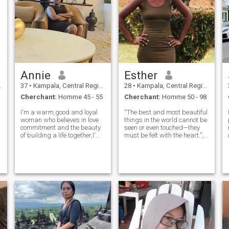
Annie
Esther
37
•
Kampala, Central Region, Ouganda
28
•
Kampala, Central Region, Ouganda
Cherchant:
Homme 45 - 55
Cherchant:
Homme 50 - 98
I'm a warm,good and loyal
“The best and most beautiful
woman who believes in love
things in the world cannot be
commitment and the beauty
seen or even touched—they
of building a life together,I'm
must be felt with the heart.”,
a proud mom of one ,he's
am joyful, cheerful, kind, I love
part of my world,so i
music, walking in nature,
understand the joy and
swimming, running, am
challenge of parenting.I'm
sport lady, like’s cooking,
not here for games casual
gardening, hiking and am
flings- I'm