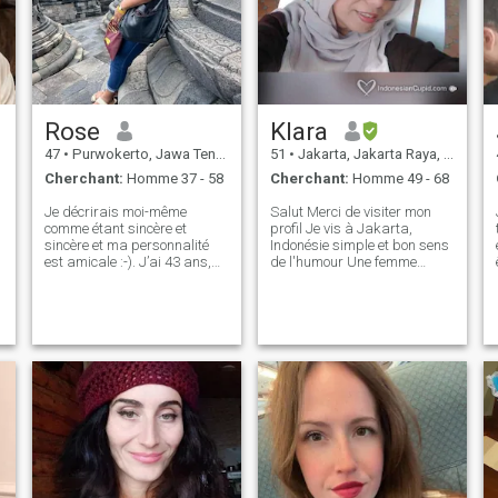
Rose
Klara
47
•
Purwokerto, Jawa Tengah, Indonésie
51
•
Jakarta, Jakarta Raya, Indonésie
Cherchant:
Homme 37 - 58
Cherchant:
Homme 49 - 68
Je décrirais moi-même
Salut Merci de visiter mon
comme étant sincère et
profil Je vis à Jakarta,
sincère et ma personnalité
Indonésie simple et bon sens
est amicale :-). J’ai 43 ans,
de l'humour Une femme
pas encore d’enfant car je
comme la lune et Un homme
g
suis célibataire, je n’ai
comme le soleil ici .. Avant de
jamais été marié. J'ai la
m'écrire un message pls lire
peau bronzée et je suis bénie.
mon profil: recherche de
J'ai traité les autres comme
partenaire de vie qui se
je voudrais être traité. Je
complètent et se développent
cherche à trouver une relation
ensemble pour aller à la
qui durera et espérons-le au
Jannah ne cherche pas la
bon endroit sur ce site 😊.
perfection parce que parfait
et le meilleur sont faits
ensemble et à la recherche
d'un endroit où je me sens
valorisé pas nécessaire pour
un moment, alors la maturité