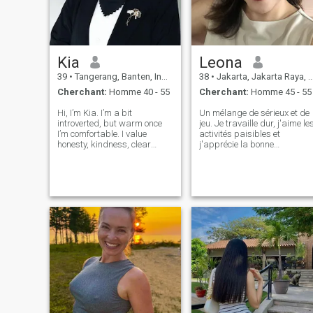
Kia
Leona
39
•
Tangerang, Banten, Indonésie
38
•
Jakarta, Jakarta Raya, Indonésie
Cherchant:
Homme 40 - 55
Cherchant:
Homme 45 - 55
Hi, I’m Kia. I’m a bit
Un mélange de sérieux et de
introverted, but warm once
jeu. Je travaille dur, j'aime le
I’m comfortable. I value
activités paisibles et
honesty, kindness, clear
j'apprécie la bonne
communication and
compagnie. J'aime les
emotional maturity, both in
choses simples: les
life and in relationships. I
conversations chaleureuses,
appreciate people who are
les gestes réfléchis et les
kind, respectful, and sincere
moments qui semblent
in their intentio
authentiques. J'aime
l'honnêteté, le respect et la
bonne communication.