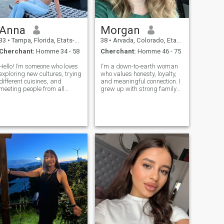
Anna
Morgan
33
•
Tampa, Florida, Etats-Unis
38
•
Arvada, Colorado, Etats-Unis
Cherchant:
Homme 34 - 58
Cherchant:
Homme 46 - 75
Hello! I’m someone who loves
I'm a down-to-earth woman
exploring new cultures, trying
who values honesty, loyalty,
different cuisines, and
and meaningful connection. I
meeting people from all
grew up with strong family
around the world. I’m
values and believe in
passionate about traveling,
building a relationship
learning languages, and
based on trust, laughter, and
sharing stories that connect
mutual respect. I enjoy a
us beyond borders. In my
balanced life—whether it's
free time, I e
working ha