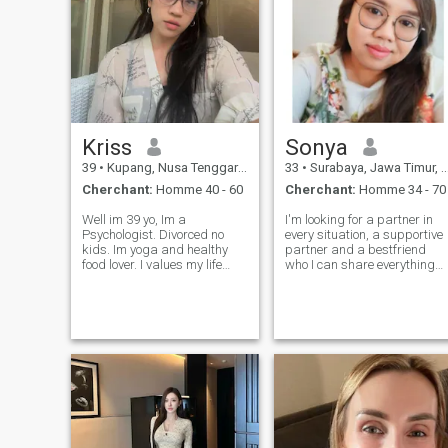
Kriss
Sonya
39
•
Kupang, Nusa Tenggara Timur, Indonésie
33
•
Surabaya, Jawa Timur, Indonésie
Cherchant:
Homme 40 - 60
Cherchant:
Homme 34 - 70
Well im 39 yo, Im a
I'm looking for a partner in
Psychologist. Divorced no
every situation, a supportive
kids. Im yoga and healthy
partner and a bestfriend
food lover. I values my life
who I can share everything
sooo much. So.... 1. Dont send
with, because I'll treat him
me messages. if my age is
the same way. I love
more suit to become your
traveling, reading, karaoke,
and food!! well, I think that's
mom or just want fun 🫂. 2.
enough information. feel fre
Dont send me messages if in
couple w