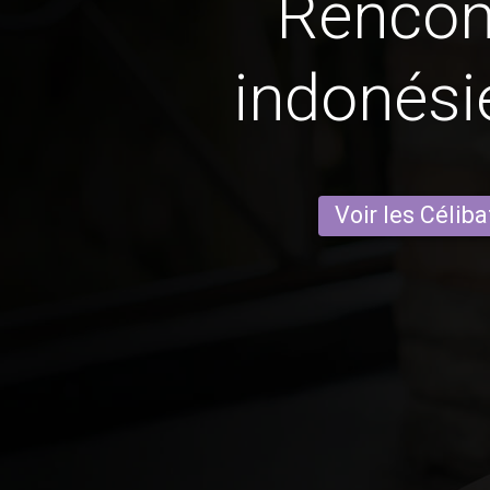
Rencon
indonés
Voir les Céliba