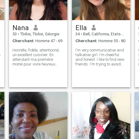
est la clé principale à part le
respect et l'honnêteté
Nana
Ella
53
•
Tbilisi, Tbilisi, Géorgie
34
•
Bell, California, Etats-Unis
Cherchant:
Homme 47 - 69
Cherchant:
Homme 55 - 80
Honnête, fidèle, attentionné,
I'm very communicative and
s
un excellent cuisinier. En
talkative girl. I'm cheerful
attendant ma première
and honest. I like to find new
moitié pour vivre heureux
friends. I'm trying to avoid
ensemble n'importe où nous
conflicts, because I'm very
le souhaitons. Je vis dans un
calm and I think it's better to
endroit magnifique, une
discuss the situation than
petite maison dans la
make to conflict from it. I can
montagne, près de la rivière.
be romantic and
Je suis un bon cuisinier avec
un caractère doux, loyal,
calme, honnête.