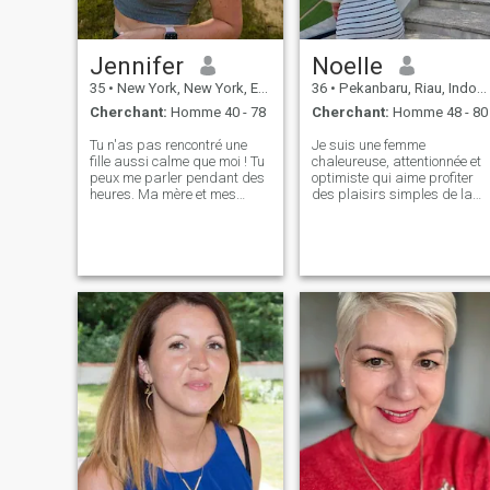
Jennifer
Noelle
35
•
New York, New York, Etats-Unis
36
•
Pekanbaru, Riau, Indonésie
Cherchant:
Homme 40 - 78
Cherchant:
Homme 48 - 80
Tu n'as pas rencontré une
Je suis une femme
fille aussi calme que moi ! Tu
chaleureuse, attentionnée et
peux me parler pendant des
optimiste qui aime profiter
heures. Ma mère et mes
des plaisirs simples de la
amis disent que je peux
vie, que ce soit partager des
entendre les gens. Je pense
rires autour d’un café,
vraiment que chaque
voyager dans de nouveaux
personne devrait être écoutée
endroits ou simplement se
et soutenue. Je ne pense pas
détendre en bonne
que ce soit un très bon trait
compagnie. Je crois en la
de caractère. Et j'espère que
gentillesse, l'honnêteté et la
ce sera un gros plus dans la
construction d'un lien
communication ici ! Si vous
émotionnel fort.
voulez mieux me connaître,
écrivez-moi et je vous le dirai.