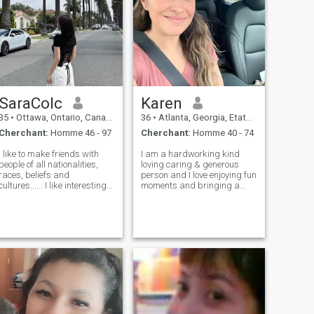
SaraColc
Karen
35
•
Ottawa, Ontario, Canada
36
•
Atlanta, Georgia, Etats-Unis
Cherchant:
Homme 46 - 97
Cherchant:
Homme 40 - 74
I like to make friends with
I am a hardworking kind
people of all nationalities,
loving caring & generous
races, beliefs and
person and I love enjoying fun
cultures...... I like interesting
moments and bringing a
people and lifestyles. I also
smile to those around me &
enjoy exchanging different
I’m excited to meet someone
viewpoints and opinions I
who shares my
hope someone will treat me,
values,someone who knows
treat me and treat me like a
that together we can make
moments full of laughter &