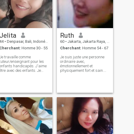
Jelita
Ruth
44
•
Denpasar, Bali, Indonésie
60
•
Jakarta, Jakarta Raya, Indonésie
Cherchant:
Homme 30 - 55
Cherchant:
Homme 54 - 67
Je travaille comme
Je suis juste une personne
tuteur/enseignant pour les
ordinaire avec,
enfants handicapés. J'aime
émotionnellement et
être avec des enfants. Je
physiquement fort et sain.
suis un enfant. Je cherche à
Certains des adjectifs qui les
faire de nouvelles connexions,
amis seraient d'utiliser pour
je suis considérée comme une
décrire moi sont spirituels,
femme gentille et
loyal, honnête, confiante,
sympathique par la plupart
sympathique, travailleuse,
des gens que je connais
passionnée, vivante, mis à la
(mais je traîne facilement) Je
terre, dévoué, gentil, et très
suis une personne
intéressant.J'aime faire des
romantique, responsable,
amis avec d'autres
passionnée, fidèle, loyale, Je
personnes qui sont prêtes à
suis une femme forte et mûre.
soutenir les uns les autres.
J'ai besoin de toi. J'aime
cuisiner, écouter de la
musique, j'aime voyager, voir