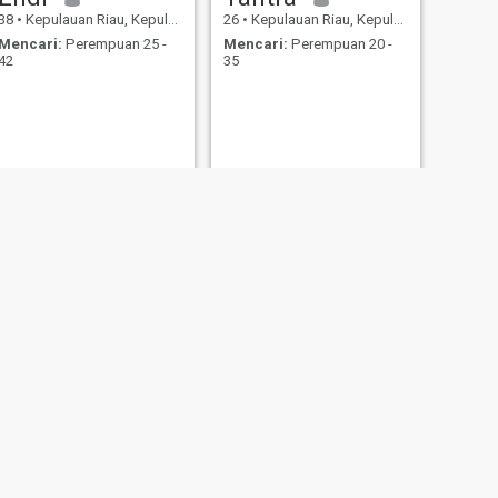
38
•
Kepulauan Riau, Kepulauan Riau, Indonesia
26
•
Kepulauan Riau, Kepulauan Riau, Indonesia
Mencari:
Perempuan 25 -
Mencari:
Perempuan 20 -
42
35
BERIKUTNYA
Ahmad reno
32
•
Kepulauan Riau, Kepulauan Riau, Indonesia