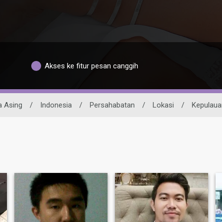
Akses ke fitur pesan canggih
a Asing
/
Indonesia
/
Persahabatan
/
Lokasi
/
Kepulaua