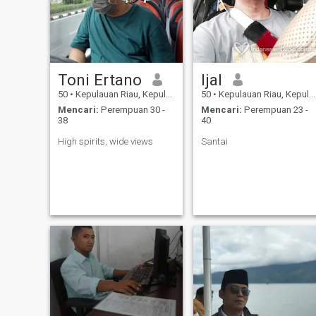
Toni Ertano
Ijal
50
•
Kepulauan Riau, Kepulauan Riau, Indonesia
50
•
Kepulauan Riau, Kepulauan Riau, Indonesia
Mencari:
Perempuan 30 -
Mencari:
Perempuan 23 -
38
40
High spirits, wide views
Santai