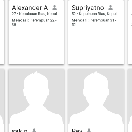
Alexander A
Supriyatno
27
•
Kepulauan Riau, Kepulauan Riau, Indonesia
52
•
Kepulauan Riau, Kepulauan Riau, Indonesia
Mencari:
Perempuan 22 -
Mencari:
Perempuan 31 -
38
52
sakin
Rey