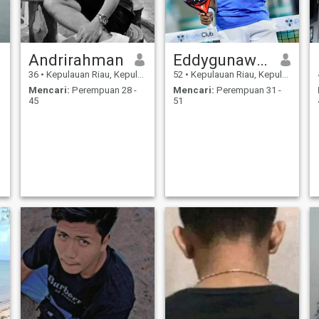
Andrirahman
Eddygunawan
36
•
Kepulauan Riau, Kepulauan Riau, Indonesia
52
•
Kepulauan Riau, Kepulauan Riau, Indonesia
Mencari:
Perempuan 28 -
Mencari:
Perempuan 31 -
45
51