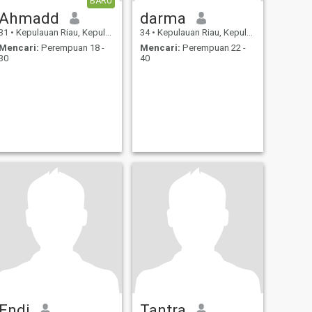
BARU
Ahmadd
darma
31
•
Kepulauan Riau, Kepulauan Riau, Indonesia
34
•
Kepulauan Riau, Kepulauan Riau, Indonesia
Mencari:
Perempuan 18 -
Mencari:
Perempuan 22 -
30
40
Endi
Tantra