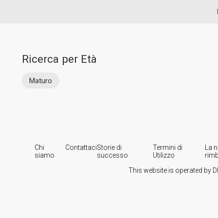
Ricerca per Età
Maturo
Chi
Contattaci
Storie di
Termini di
La n
siamo
successo
Utilizzo
rim
This website is operated by D