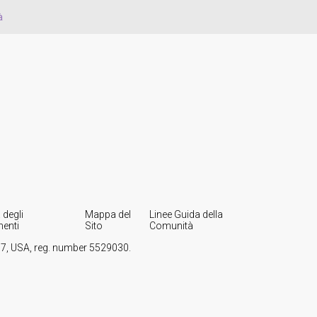
à
 degli
Mappa del
Linee Guida della
enti
Sito
Comunità
107, USA, reg. number 5529030.