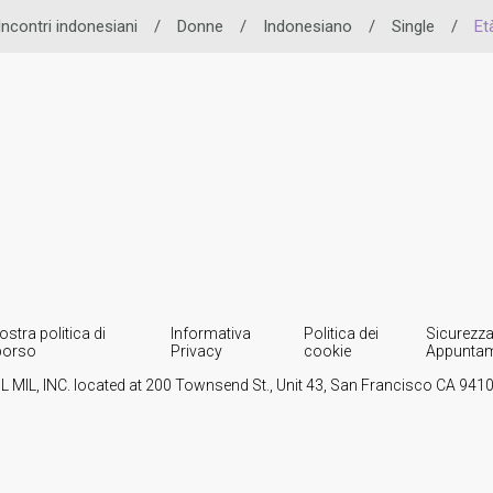
Incontri indonesiani
/
Donne
/
Indonesiano
/
Single
/
Et
ostra politica di
Informativa
Politica dei
Sicurezza
borso
Privacy
cookie
Appuntam
IL MIL, INC. located at 200 Townsend St., Unit 43, San Francisco CA 94