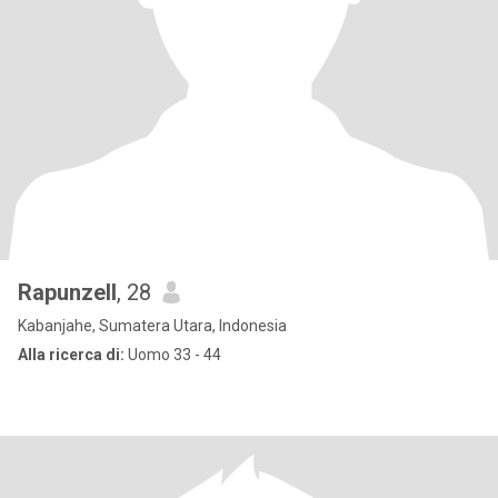
Rapunzell
, 28
Kabanjahe, Sumatera Utara, Indonesia
Alla ricerca di:
Uomo 33 - 44