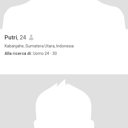
Putri
, 24
Kabanjahe, Sumatera Utara, Indonesia
Alla ricerca di:
Uomo 24 - 30