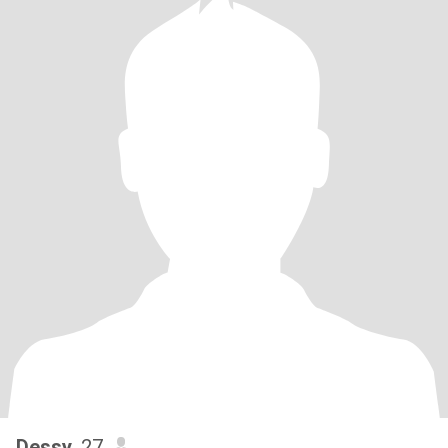
Dessy
, 27