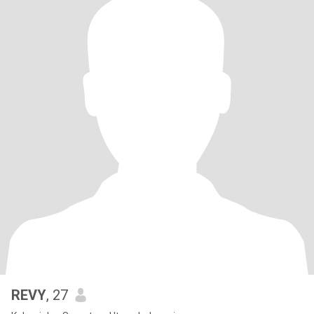
REVY
, 27