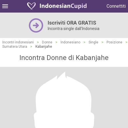
Connettiti
Iscriviti ORA GRATIS
Incontra single dall'Indonesia
Incontri indonesiani
>
Donne
>
Indonesiano
>
Single
>
Posizione
>
Sumatera Utara
>
Kabanjahe
Incontra Donne di Kabanjahe