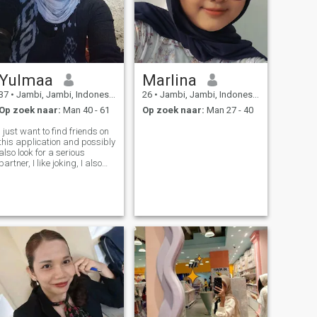
Yulmaa
Marlina
37
•
Jambi, Jambi, Indonesië
26
•
Jambi, Jambi, Indonesië
Op zoek naar:
Man 40 - 61
Op zoek naar:
Man 27 - 40
I just want to find friends on
this application and possibly
also look for a serious
partner, I like joking, I also
like funny things, and I have
a hobby of traveling that I
like the most is singing