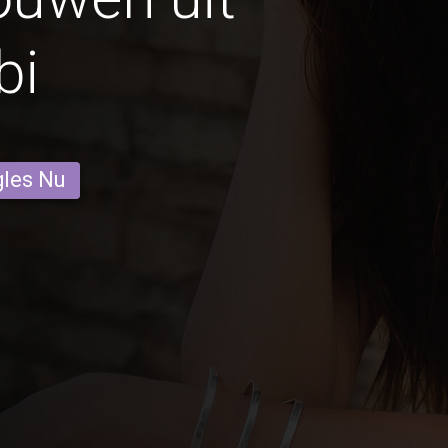
bi
gles Nu