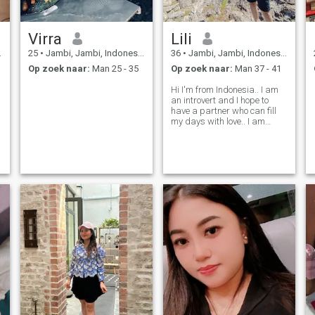
Virra
Lili
25
•
Jambi, Jambi, Indonesië
36
•
Jambi, Jambi, Indonesië
Op zoek naar:
Man 25 - 35
Op zoek naar:
Man 37 - 41
Hi I'm from Indonesia.. I am
an introvert and I hope to
have a partner who can fill
my days with love.. I am
positive and open minded
girl.. I like travelling, coffee,
enjoy walking, nature, beach,
mountain, and want to learn
about different cultur