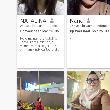
NATALINA
Nana
24
•
Jambi, Jambi, Indonesië
25
•
Jambi, Jambi, Indonesië
Op zoek naar:
Man 25 - 35
Op zoek naar:
Man 25 - 39
Hello, my name is Natalina
-
Tasya. I am Christian, a
woman with a height of 153
cm. I am kind-hearted and
love children. I live in
Indonesia on the island of
Sumatra. I enjoy trying
different kinds of food, and
going for walks is my daily
routine ever