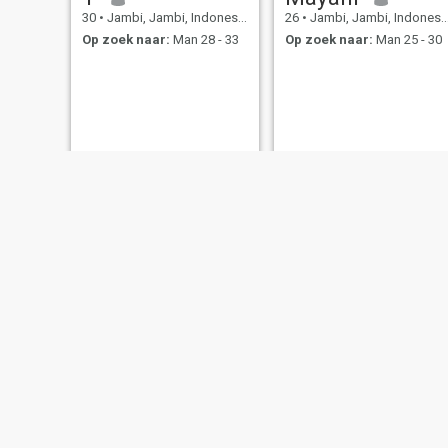
30
•
Jambi, Jambi, Indonesië
26
•
Jambi, Jambi, Indonesië
Op zoek naar:
Man 28 - 33
Op zoek naar:
Man 25 - 30
Reni
Sumi
49
•
Jambi, Jambi, Indonesië
28
•
Jambi, Jambi, Indonesië