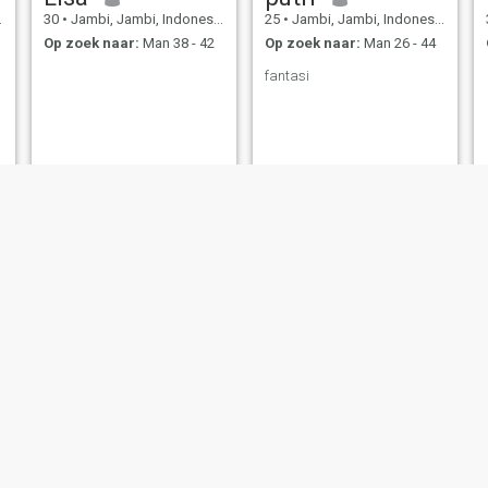
30
•
Jambi, Jambi, Indonesië
25
•
Jambi, Jambi, Indonesië
Op zoek naar:
Man 38 - 42
Op zoek naar:
Man 26 - 44
fantasi
Aisah syofira
Winda
22
•
Jambi, Jambi, Indonesië
33
•
Jambi, Jambi, Indonesië