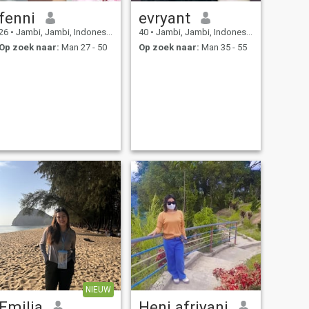
fenni
evryant
26
•
Jambi, Jambi, Indonesië
40
•
Jambi, Jambi, Indonesië
Op zoek naar:
Man 27 - 50
Op zoek naar:
Man 35 - 55
NIEUW
Emilia
Heni afriyani