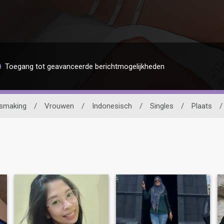
Toegang tot geavanceerde berichtmogelijkheden
ismaking
/
Vrouwen
/
Indonesisch
/
Singles
/
Plaats
/