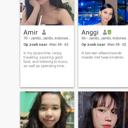
Amir
Anggi
70
•
Jambi, Jambi, Indonesië
36
•
Jambi, Jambi, Indonesië
Op zoek naar:
Man 38 - 65
Op zoek naar:
Man 38 - 62
In my spare time, I enjoy
Ik ben een alleenstaande
traveling, savoring good
moeder met twee kinderen.
food, and listening to music,
as well as spending time
with family and friends. I
believe that life is about more
than just pursuing material
things; what matters most is
finding someone to share lif