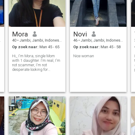
Mora
Novi
40
•
Jambi, Jambi, Indonesië
46
•
Jambi, Jambi, Indonesië
Op zoek naar:
Man 45 - 65
Op zoek naar:
Man 45 - 58
Hi,, I'm Mora, single Mom
Nice woman
with 1 daughter. I'm real, I'm
not scammer, I'm not
desperate looking for
pleasure s*x. I would happy
talk with you abt daily, nice
conversation, interesting
hobby,, cooking and baking
for sure bcz that is what I
like to do.