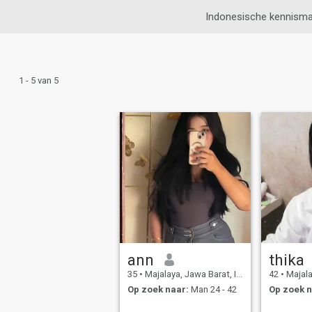
Indonesische kennisma
1 - 5 van 5
ann
thika
35
•
Majalaya, Jawa Barat, Indonesië
42
•
Majalaya,
Op zoek naar:
Man 24 - 42
Op zoek n