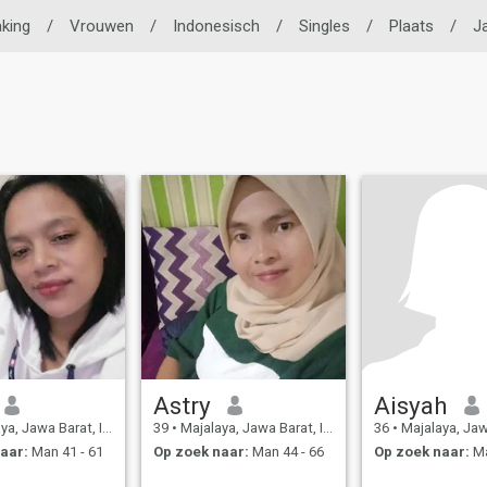
king
/
Vrouwen
/
Indonesisch
/
Singles
/
Plaats
/
J
Astry
Aisyah
 Jawa Barat, Indonesië
39
•
Majalaya, Jawa Barat, Indonesië
36
•
Majalaya, Jawa Bar
aar:
Man 41 - 61
Op zoek naar:
Man 44 - 66
Op zoek naar:
Ma