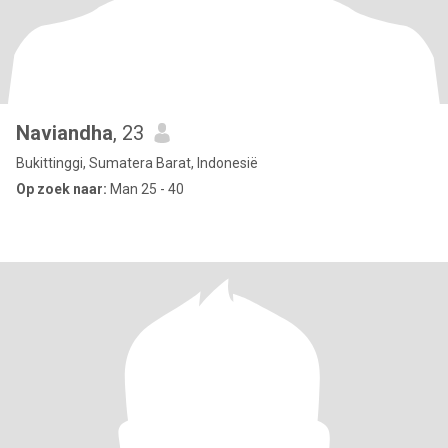
Naviandha
, 23
Bukittinggi, Sumatera Barat, Indonesië
Op zoek naar:
Man 25 - 40