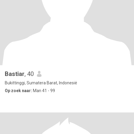
Bastiar
, 40
Bukittinggi, Sumatera Barat, Indonesië
Op zoek naar:
Man 41 - 99