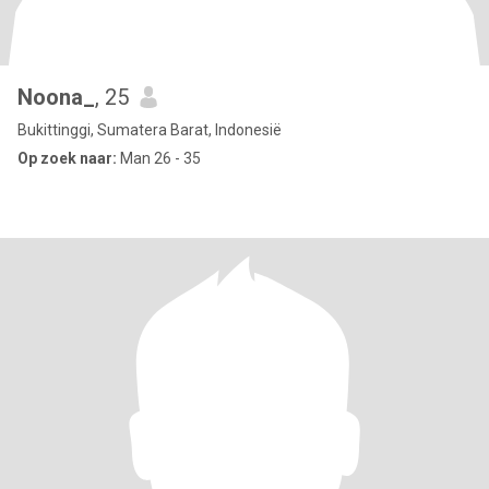
Noona_
, 25
Bukittinggi, Sumatera Barat, Indonesië
Op zoek naar:
Man 26 - 35