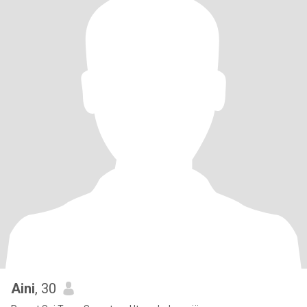
Aini
, 30