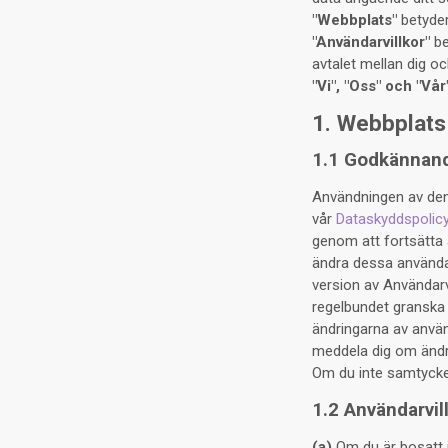
"Webbplats"
betyder
"Användarvillkor"
be
avtalet mellan dig oc
"Vi", "Oss" och "Vår
1. Webbplats
1.1 Godkännand
Användningen av denn
vår
Dataskyddspolic
genom att fortsätta 
ändra dessa användar
version av Användarvi
regelbundet granska
ändringarna av använd
meddela dig om ändri
Om du inte samtycker
1.2 Användarvil
(a)
Om du är bosatt i 