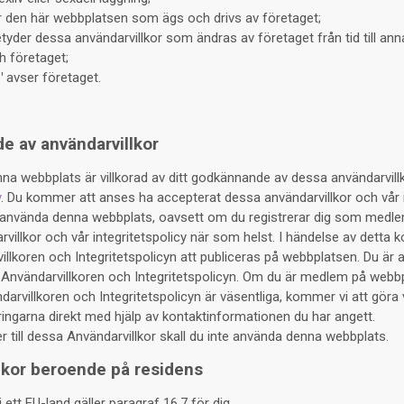
 den här webbplatsen som ägs och drivs av företaget;
tyder dessa användarvillkor som ändras av företaget från tid till anna
h företaget;
"
avser företaget.
e av användarvillkor
a webbplats är villkorad av ditt godkännande av dessa användarvill
y
. Du kommer att anses ha accepterat dessa användarvillkor och vår i
använda denna webbplats, oavsett om du registrerar dig som medlem 
villkor och vår integritetspolicy när som helst. I händelse av dett
llkoren och Integritetspolicyn att publiceras på webbplatsen. Du är a
 Användarvillkoren och Integritetspolicyn. Om du är medlem på webb
arvillkoren och Integritetspolicyn är väsentliga, kommer vi att göra 
ngarna direkt med hjälp av kontaktinformationen du har angett.
 till dessa Användarvillkor skall du inte använda denna webbplats.
lkor beroende på residens
ett EU-land gäller paragraf 16.7 för dig.