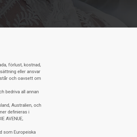
ada, förlust, kostnad,
rsättning eller ansvar
ppstår och oavsett om
och bedriva all annan
land, Australien, och
er definieras i
MBIE AVENUE,
nd som Europeiska