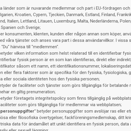
la länder som är nuvarande medlemmar och part i EU-fördragen och
ulgarien, Kroatien, Cypern, Tjeckien, Danmark, Estland, Finland, Frankri
and, Italien, Lettland, Litauen, Luxemburg, Malta, Nederländerna, Pole
, Spanien och Sverige;
der konsumenten, klienten, kunden eller någon annan som köper, anvä
ed våra tjänster och anses vara part i dessa användarvillkor. I vissa 
Du" hänvisa till "medlemmen".
etyder vilken information som helst relaterad till en identifierbar fys
ntifierbar fysisk person är en som kan identifieras, direkt eller indirek
entifikator såsom ett namn, ett identifikationsnummer, lokaliseringsdat
ll en eller flera faktorer som är specifika för den fysiska, fysiologiska,
a eller sociala identiteten hos den fysiska personen;
tyder de faciliteter och tjänster som görs tillgängliga för betalan
har en giltig prenumeration;
etyder företagets integritetspolicy som finns tillgänglig på webbplat
aciliteter som görs tillgängliga för medlemmar via webbplatsen;
i personuppgifter"
betyder personuppgifter som avslöjar ras eller et
igiösa eller filosofiska övertygelser, fackföreningsmedlemskap, ditt krim
riska data för ändamålet att unikt identifiera en fysisk person, data
xliv eller sexuell läggning;