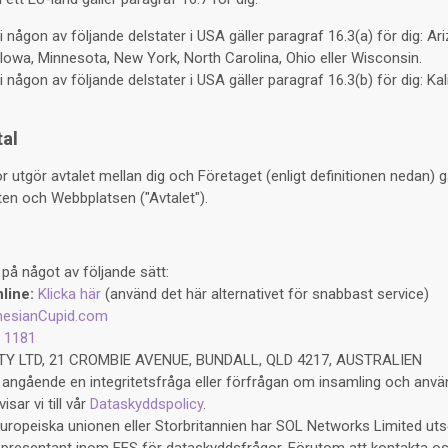
någon av följande delstater i USA gäller paragraf 16.3(a) för dig: Ari
, Iowa, Minnesota, New York, North Carolina, Ohio eller Wisconsin.
någon av följande delstater i USA gäller paragraf 16.3(b) för dig: Kali
al
 utgör avtalet mellan dig och Företaget (enligt definitionen nedan) g
en och Webbplatsen ("Avtalet").
på något av följande sätt:
line:
Klicka här
(använd det här alternativet för snabbast service)
esianCupid.com
 1181
TY LTD, 21 CROMBIE AVENUE, BUNDALL, QLD 4217, AUSTRALIEN
 angående en integritetsfråga eller förfrågan om insamling och anvä
sar vi till vår
Dataskyddspolicy
.
uropeiska unionen eller Storbritannien har SOL Networks Limited utset