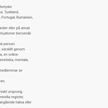
 betyder
ke, Tyskland,
n, Portugal, Rumänien,
nder eller på annat
situationer beroende
isk person
t, särskilt genom
a, en online-
 genetiska, mentala,
de medlemmar av
sen;
niskt ursprung,
inella register,
 angående hälsa eller