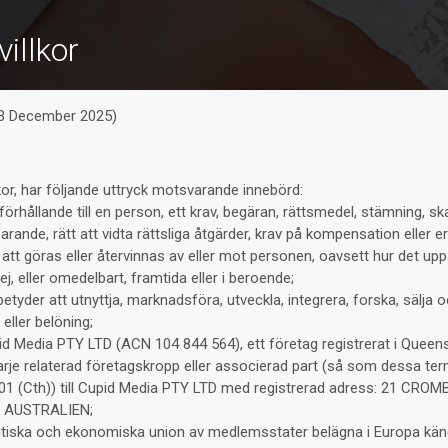
illkor
 3 December 2025)
kor, har följande uttryck motsvarande innebörd:
 förhållande till en person, ett krav, begäran, rättsmedel, stämning, sk
farande, rätt att vidta rättsliga åtgärder, krav på kompensation eller e
 att göras eller återvinnas av eller mot personen, oavsett hur det u
r ej, eller omedelbart, framtida eller i beroende;
etyder att utnyttja, marknadsföra, utveckla, integrera, forska, sälja 
eller belöning;
d Media PTY LTD (ACN 104 844 564), ett företag registrerat i Queens
arje relaterad företagskropp eller associerad part (så som dessa term
01 (Cth)) till Cupid Media PTY LTD med registrerad adress: 21 CRO
, AUSTRALIEN;
itiska och ekonomiska union av medlemsstater belägna i Europa kä