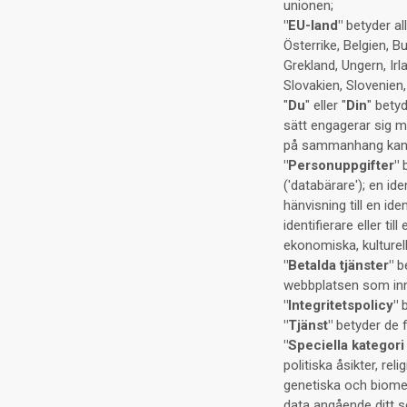
unionen;
"EU-land"
betyder al
Österrike, Belgien, B
Grekland, Ungern, Irl
Slovakien, Slovenien
"
Du
" eller "
Din
" bety
sätt engagerar sig m
på sammanhang kan "
"Personuppgifter"
b
('databärare'); en ide
hänvisning till en id
identifierare eller ti
ekonomiska, kulturell
"Betalda tjänster"
be
webbplatsen som inne
"Integritetspolicy"
b
"Tjänst"
betyder de f
"Speciella kategor
politiska åsikter, rel
genetiska och biomet
data angående ditt se