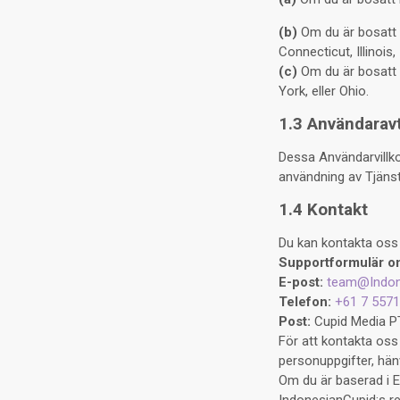
(b)
Om du är bosatt i 
Connecticut, Illinois
(c)
Om du är bosatt i 
York, eller Ohio.
1.3 Användaravt
Dessa Användarvillkor
användning av Tjänst
1.4 Kontakt
Du kan kontakta oss 
Supportformulär on
E-post:
team@Indon
Telefon:
+61 7 5571
Post:
Cupid Media P
För att kontakta oss
personuppgifter, hänvi
Om du är baserad i E