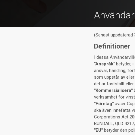
Användarv
(Senast uppdaterad
Definitioner
I dessa Användarvill
"Anspråk"
betyder, i
ansvar, handling, för
som uppstår av eller
det är fastställt elle
"Kommersialisera"
b
verksamhet för vinst 
"Företag"
avser Cupi
ska även innefatta v
Corporations Act 20
BUNDALL, QLD 4217
"EU"
betyder den pol