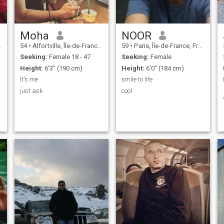
Moha
NOOR
54
•
Alfortville, Île-de-France, France
59
•
Paris, Île-de-France, France
Seeking:
Female 18 - 47
Seeking:
Female
Height:
6'3" (190 cm)
Height:
6'0" (184 cm)
It's me
smile to life
just ask
cool