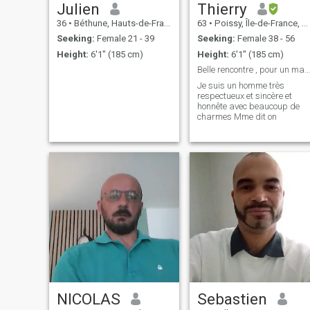
Julien
Thierry
36
•
Béthune, Hauts-de-France, France
63
•
Poissy, Île-de-France, France
Seeking:
Female 21 - 39
Seeking:
Female 38 - 56
Height:
6'1" (185 cm)
Height:
6'1" (185 cm)
Belle rencontre , pour un mariage .
Je suis un homme très
respectueux et sincère et
honnête avec beaucoup de
charmes Mme dit on
NICOLAS
Sebastien