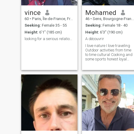
vince
Mohamed
60
•
Paris, Île-de-France, France
46
•
Sens, Bourgogne-Franche-Comté, France
Seeking:
Female 35 - 55
Seeking:
Female 18 - 40
Height:
6'1" (185 cm)
Height:
6'3" (190 cm)
looking for a serious relationship
A découvrir
I love nature I love traveling
Outdoor activities from time
to time cultural Cooking and
some sports honest loyal
simple homemade