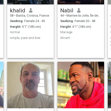
khalid
Nabil
58
•
Bastia, Corsica, France
44
•
Mantes-la-Jolie, Île-de-France, France
Seeking:
Female 24 - 45
Seeking:
Female 20 - 48
Height:
6'1" (185 cm)
Height:
6'1" (185 cm)
normal
Mariage
simple, pace and love
Atirant
l
t