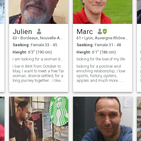
Julien
Marc
63
•
Bordeaux, Nouvelle-Aquitaine, France
61
•
Lyon, Auvergne-Rhône-Alpes, France
Seeking:
Female 33 - 45
Seeking:
Female 31 - 48
Height:
6'3" (190 cm)
Height:
6'1" (186 cm)
ce ici…
I am looking for a woman between 35 and 48 yeards
looking for the love of my life
i live in BKK from October to
looking for a positive and
May, I want to meet a free Tai
enriching relationship, I love
woman, divorce settled, for a
sports, history, oysters,
long journey together... I like
apples and much more...
simple things, cooking,
(kids welcome)
gardening, DIY, I love
motorcycle road trips, and
Thai cuisine... I am looking for
a real connection, I