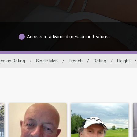
Access to advanced messaging features
esian Dating
/
Single Men
/
French
/
Dating
/
Height
/