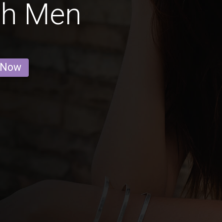
ch Men
 Now