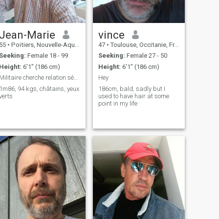
Jean-Marie
vince
55
•
Poitiers, Nouvelle-Aquitaine, France
47
•
Toulouse, Occitanie, France
Seeking:
Female 18 - 99
Seeking:
Female 27 - 50
Height:
6'1" (186 cm)
Height:
6'1" (186 cm)
Militaire cherche relation sérieuse et durable
Hey
1m86, 94 kgs, châtains, yeux
186cm, bald, sadly but I
verts
used to have hair at some
point in my life