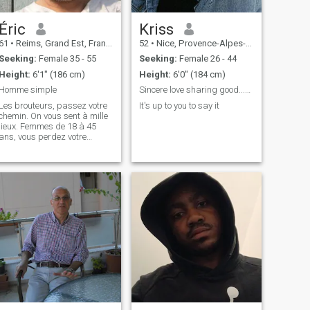
Éric
Kriss
61
•
Reims, Grand Est, France
52
•
Nice, Provence-Alpes-Côte d'Azur, France
Seeking:
Female 35 - 55
Seeking:
Female 26 - 44
Height:
6'1" (186 cm)
Height:
6'0" (184 cm)
Homme simple
Sincere love sharing good...easy going.
Les brouteurs, passez votre
It's up to you to say it
chemin. On vous sent à mille
ieux. Femmes de 18 à 45
ans, vous perdez votre
emps. REIMS n’est pas en
Alsace, mais en
Champagne. Allergie aux
poils de chat.