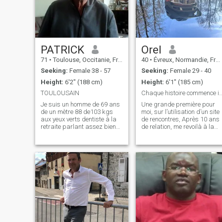
PATRICK
Orel
71
•
Toulouse, Occitanie, France
40
•
Évreux, Normandie, France
Seeking:
Female 38 - 57
Seeking:
Female 29 - 40
Height:
6'2" (188 cm)
Height:
6'1" (185 cm)
TOULOUSAIN
Chaque histoire commen
Je suis un homme de 69 ans
Une grande première pour
de un mètre 88 de103 kgs
moi, sur l’utilisation d’un site
aux yeux verts dentiste à la
de rencontres, Après 10 ans
retraite parlant assez bien
de relation, me revoilà à la
l'l'espagnol cultivé j'aime la
recherche d’une femme qui
littérature et je lis beaucoup
aura les meme hobbies ,
J'aime aussi la natation le
envies que moi… Avoir
golf...J'ai 3 enfants dont 2
beaucoup de point communs
fillesAvocates et u
sont essentiels dans la vie
d’un co