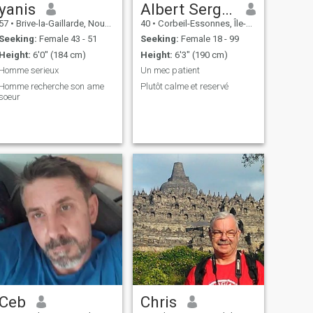
yanis
Albert Serges Christian
57
•
Brive-la-Gaillarde, Nouvelle-Aquitaine, France
40
•
Corbeil-Essonnes, Île-de-France, France
Seeking:
Female 43 - 51
Seeking:
Female 18 - 99
Height:
6'0" (184 cm)
Height:
6'3" (190 cm)
Homme serieux
Un mec patient
omme recherche son ame
Plutôt calme et reservé
soeur
Ceb
Chris