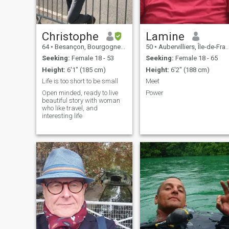
Christophe
Lamine
64
•
Besançon, Bourgogne-Franche-Comté, France
50
•
Aubervilliers, Île-de-France, France
Seeking:
Female 18 - 53
Seeking:
Female 18 - 65
Height:
6'1" (185 cm)
Height:
6'2" (188 cm)
Life is too short to be small
Meet
Open minded, ready to live
Power
beautiful story with woman
who like travel, and
interesting life