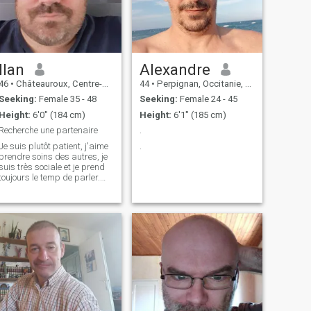
Ilan
Alexandre
46
•
Châteauroux, Centre-Val de Loire, France
44
•
Perpignan, Occitanie, France
Seeking:
Female 35 - 48
Seeking:
Female 24 - 45
Height:
6'0" (184 cm)
Height:
6'1" (185 cm)
Recherche une partenaire
.
Je suis plutôt patient, j'aime
.
prendre soins des autres, je
suis très sociale et je prend
toujours le temp de parler.
j'adores cuisiner, prendre le
temp de vivre.