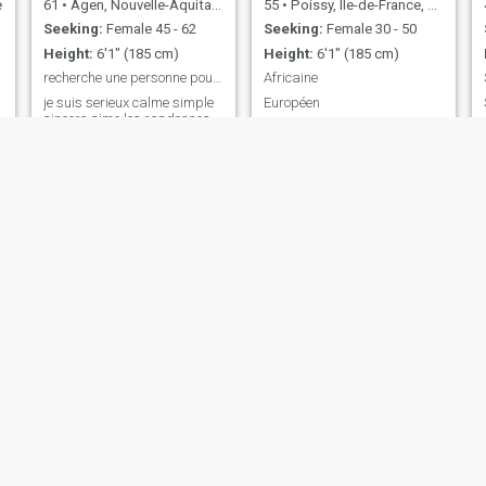
e
61
•
Agen, Nouvelle-Aquitaine, France
55
•
Poissy, Île-de-France, France
Seeking:
Female 45 - 62
Seeking:
Female 30 - 50
Height:
6'1" (185 cm)
Height:
6'1" (185 cm)
recherche une personne pour une vie amoureuse
Africaine
je suis serieux calme simple
Européen
sincere aime les randonnes
les restaurants je vie seul
Mehmet
MAMADOU
44
•
Compiègne, Hauts-de-France, France
44
•
Mulhouse, Grand Est, France
Seeking:
Female 30 - 50
Seeking:
Female 26 - 48