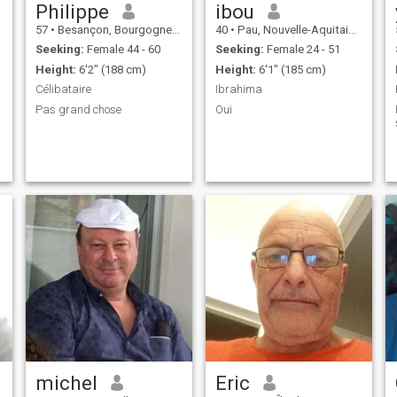
Philippe
ibou
57
•
Besançon, Bourgogne-Franche-Comté, France
40
•
Pau, Nouvelle-Aquitaine, France
Seeking:
Female 44 - 60
Seeking:
Female 24 - 51
Height:
6'2" (188 cm)
Height:
6'1" (185 cm)
Célibataire
Ibrahima
Pas grand chose
Oui
H
michel
Eric