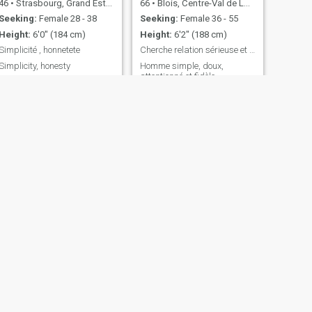
46
•
Strasbourg, Grand Est, France
66
•
Blois, Centre-Val de Loire, France
Seeking:
Female 28 - 38
Seeking:
Female 36 - 55
Height:
6'0" (184 cm)
Height:
6'2" (188 cm)
Simplicité , honnetete
Cherche relation sérieuse et durable
Simplicity, honesty
Homme simple, doux,
attentionné et fidèle
NEXT
Jerome
56
•
Lyon, Auvergne-Rhône-Alpes, France
Seeking:
Female 30 - 54