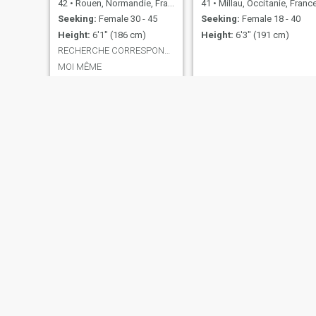
42
•
Rouen, Normandie, France
41
•
Millau, Occitanie, Franc
Seeking:
Female 30 - 45
Seeking:
Female 18 - 40
Height:
6'1" (186 cm)
Height:
6'3" (191 cm)
RECHERCHE CORRESPONDANCE et AMOUR
MOI MÊME
jerome
Djamel
53
•
Wattrelos, Hauts-de-France, France
45
•
Bagneux, Île-de-France, France
Seeking:
Female 33 - 50
Seeking:
Female 24 - 51