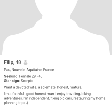
Filip
, 48
Pau, Nouvelle-Aquitaine, France
Seeking:
Female 29 - 46
Star sign:
Scorpio
Want a devoted wife, a solemate, honest, mature,
I'm a faithful , good honest man. I enjoy traveling, biking,
adventures. I'm independent, fixing old cars, restauring my home.
planning trips ;)