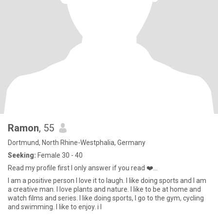
Ramon
, 55
Dortmund, North Rhine-Westphalia, Germany
Seeking:
Female 30 - 40
Read my profile first I only answer if you read ❤️...
I am a positive person I love it to laugh. I like doing sports and I am
a creative man. I love plants and nature. I like to be at home and
watch films and series. I like doing sports, I go to the gym, cycling
and swimming. I like to enjoy. i l