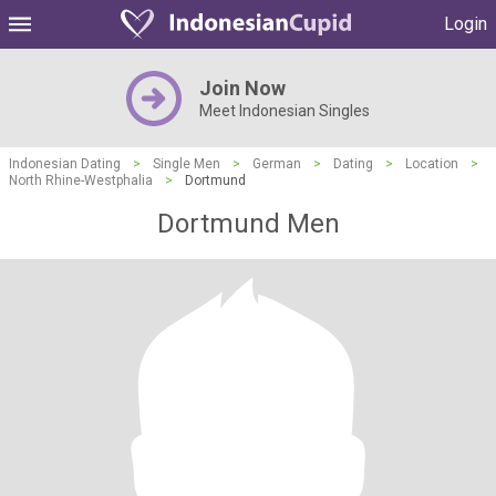
Login
Join Now
Meet Indonesian Singles
Indonesian Dating
>
Single Men
>
German
>
Dating
>
Location
>
North Rhine-Westphalia
>
Dortmund
Dortmund Men