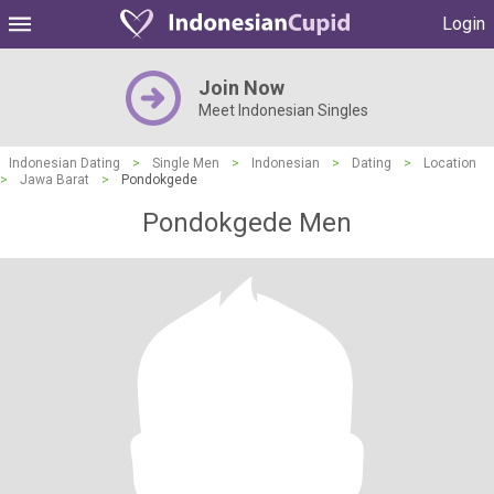
Login
Join Now
Meet Indonesian Singles
Indonesian Dating
>
Single Men
>
Indonesian
>
Dating
>
Location
>
Jawa Barat
>
Pondokgede
Pondokgede Men