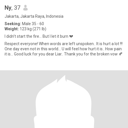
Ny
, 37
Jakarta, Jakarta Raya, Indonesia
Seeking:
Male 35 - 60
Weight:
123 kg (271 lb)
I didn't start the fire... But I let it burn 💔
Respect everyone! When words are left unspoken.. It is hurt a lot !!!
One day even not in this world... U will feel how hurt it is.. How pain
it is... Good luck for you dear Liar.. Thank you for the broken vow 🍂