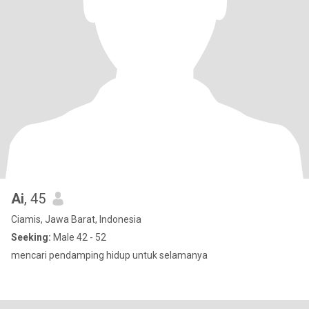
Ai
, 45
Ciamis, Jawa Barat, Indonesia
Seeking:
Male 42 - 52
mencari pendamping hidup untuk selamanya