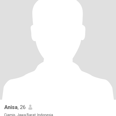
Anisa
, 26
Ciamis, Jawa Barat, Indonesia