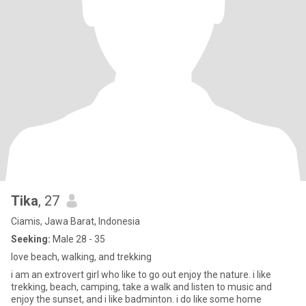
Tika
, 27
Ciamis, Jawa Barat, Indonesia
Seeking:
Male 28 - 35
love beach, walking, and trekking
i am an extrovert girl who like to go out enjoy the nature. i like
trekking, beach, camping, take a walk and listen to music and
enjoy the sunset, and i like badminton. i do like some home