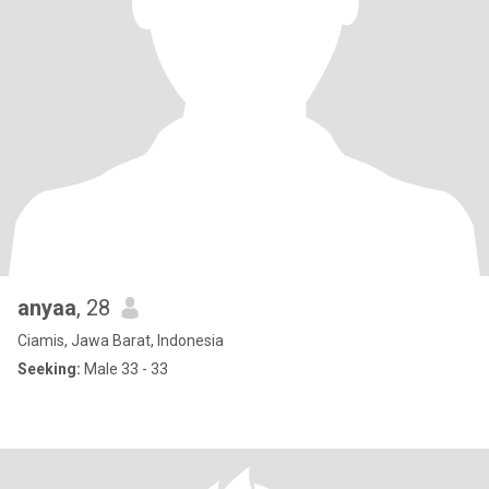
anyaa
, 28
Ciamis, Jawa Barat, Indonesia
Seeking:
Male 33 - 33