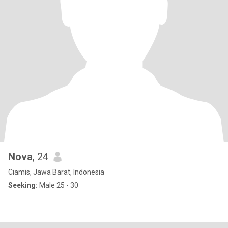
Nova
, 24
Ciamis, Jawa Barat, Indonesia
Seeking:
Male 25 - 30