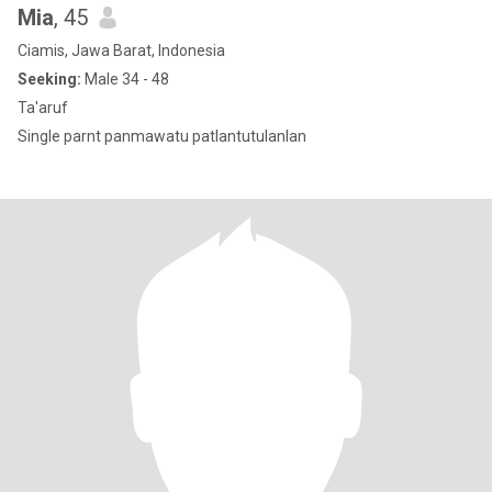
Mia
, 45
Ciamis, Jawa Barat, Indonesia
Seeking:
Male 34 - 48
Ta'aruf
Single parnt panmawatu patlantutulanlan