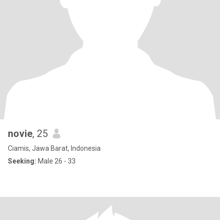
novie
, 25
Ciamis, Jawa Barat, Indonesia
Seeking:
Male 26 - 33