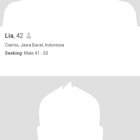
Lia
, 42
Ciamis, Jawa Barat, Indonesia
Seeking:
Male 41 - 50