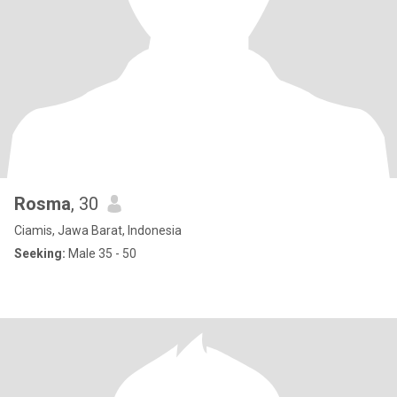
Rosma
, 30
Ciamis, Jawa Barat, Indonesia
Seeking:
Male 35 - 50