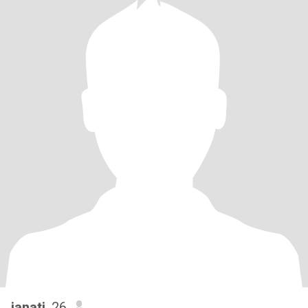
janati
, 26