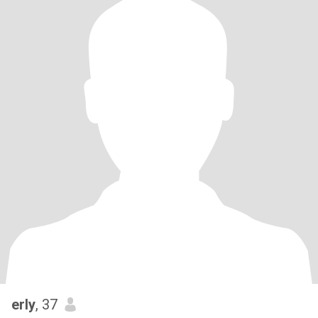
erly
, 37