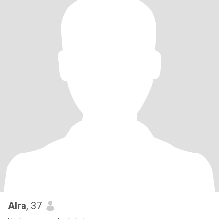
Alra
, 37