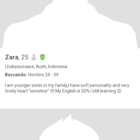
Zara
, 25
Lhokseumawe, Aceh, Indonesia
Buscando:
Hombre 24 - 39
I am younger sister in my family,I have soft personality and very
lovely heart “sensitive” 🥹 My English is 50% I still learning 😊