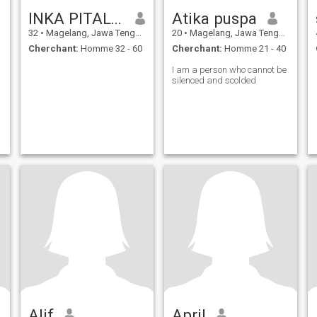
INKA PITALOKA
Atika puspa
32
•
Magelang, Jawa Tengah, Indonésie
20
•
Magelang, Jawa Tengah, Indonésie
Cherchant:
Homme 32 - 60
Cherchant:
Homme 21 - 40
I am a person who cannot be
silenced and scolded
Alif
April