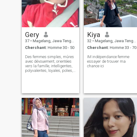
Gery
Kiya
37
•
Magelang, Jawa Tengah, Indonésie
32
•
Magelang, Jawa Tengah, Indonésie
Cherchant:
Homme 30 - 50
Cherchant:
Homme 33 - 70
Des femmes simples, mûres
IM indépendance femme
avec dévouement, orientées
essayer de trouver ma
vers la famille, intelligentes,
chance ici
polyvalentes, loyales, polies,
gentilles, attentionnées,
disciplinées, strictes,
aimantes et respectueuses.
Mon passe-temps est de
cuisiner et de voyager. Je
peux cuisiner de la cuisine
internationale (occidentale,
coréenne, japonaise, chinoise
et indonésienne), j'aime les
animaux domestiques