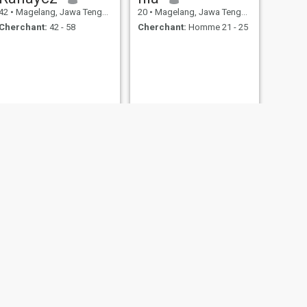
42
•
Magelang, Jawa Tengah, Indonésie
20
•
Magelang, Jawa Tengah, Indonésie
Cherchant:
42 - 58
Cherchant:
Homme 21 - 25
SUIVANT
Asri
27
•
Magelang, Jawa Tengah, Indonésie