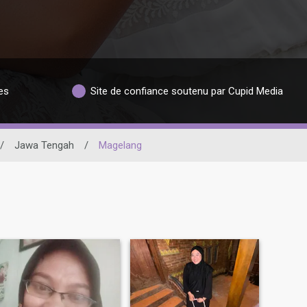
es
Site de confiance soutenu par Cupid Media
/
Jawa Tengah
/
Magelang