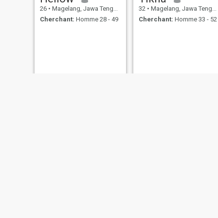
26
•
Magelang, Jawa Tengah, Indonésie
32
•
Magelang, Jawa Tengah, Indonésie
Cherchant:
Homme 28 - 49
Cherchant:
Homme 33 - 52
Roby
lisa
36
•
Magelang, Jawa Tengah, Indonésie
55
•
Magelang, Jawa Tengah, Indonésie