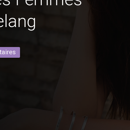
elang
taires