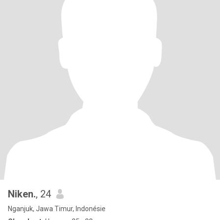
Niken.
, 24
Nganjuk, Jawa Timur, Indonésie