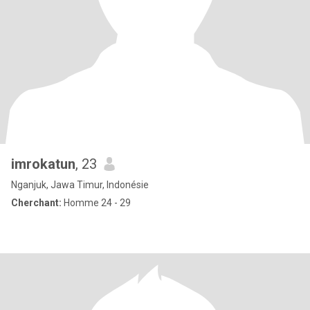
imrokatun
, 23
Nganjuk, Jawa Timur, Indonésie
Cherchant:
Homme 24 - 29