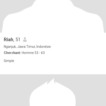
Riah
, 51
Nganjuk, Jawa Timur, Indonésie
Cherchant:
Homme 53 - 63
Simple