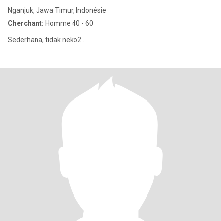
Nganjuk, Jawa Timur, Indonésie
Cherchant:
Homme 40 - 60
Sederhana, tidak neko2...