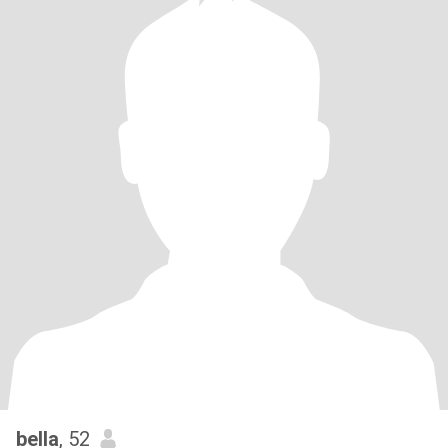
bella
, 52