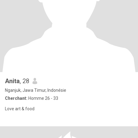
Anita
, 28
Nganjuk, Jawa Timur, Indonésie
Cherchant:
Homme 26 - 33
Love art & food