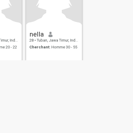
nella
, Indonésie
28
•
Tuban, Jawa Timur, Indonésie
e 20 - 22
Cherchant:
Homme 30 - 55
itique de Cookie
Sécurité
Plan du site
Règles de communauté
107, USA, reg. number 5529030.