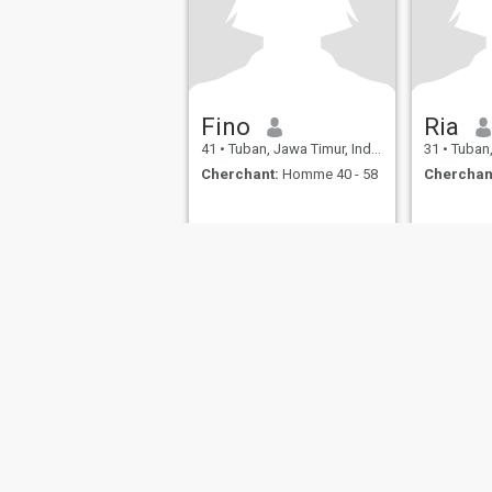
Fino
Ria
41
•
Tuban, Jawa Timur, Indonésie
31
•
Tuban, J
Cherchant:
Homme 40 - 58
Cherchan
Qui sommes-nous
Contactez Nous
Témoignages
Condition
This website is operated by D