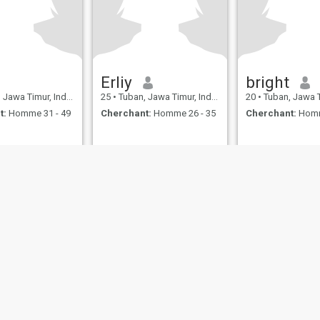
Erliy
bright
awa Timur, Indonésie
25
•
Tuban, Jawa Timur, Indonésie
20
•
Tuban, Jawa Timur
t:
Homme 31 - 49
Cherchant:
Homme 26 - 35
Cherchant:
Homm
s d’utilisation
Politique de remboursement
Politique de confidentialité
Pol
IL MIL, INC. located at 200 Townsend St., Unit 43, San Francisco CA 94