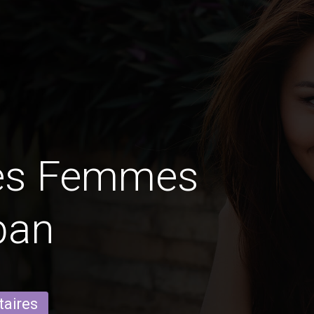
des Femmes
ban
taires