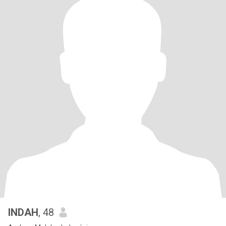
INDAH
, 48