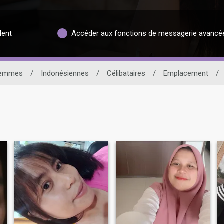
dent
Accéder aux fonctions de messagerie avancé
emmes
/
Indonésiennes
/
Célibataires
/
Emplacement
/