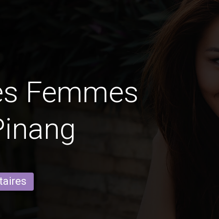
des Femmes
Pinang
taires