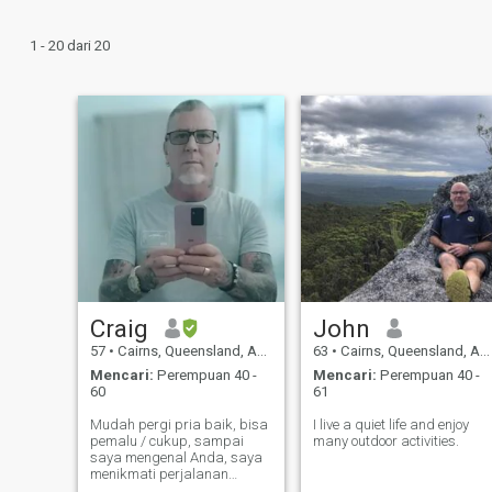
1 - 20 dari 20
Craig
John
57
•
Cairns, Queensland, Australia
63
•
Cairns, Queensland, Australia
Mencari:
Perempuan 40 -
Mencari:
Perempuan 40 -
60
61
Mudah pergi pria baik, bisa
I live a quiet life and enjoy
pemalu / cukup, sampai
many outdoor activities.
saya mengenal Anda, saya
menikmati perjalanan
berkemah di luar ruangan,