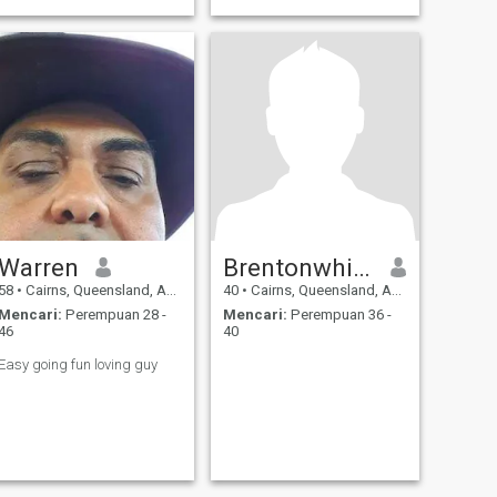
Warren
Brentonwhite
58
•
Cairns, Queensland, Australia
40
•
Cairns, Queensland, Australia
Mencari:
Perempuan 28 -
Mencari:
Perempuan 36 -
46
40
Easy going fun loving guy