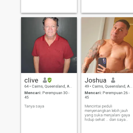
memancing, berjalan, saya
sedikit romantis sekolah tua
dengan banyak cinta untuk
diberikan.
clive
Joshua
64
•
Cairns, Queensland, Australia
49
•
Cairns, Queensland, Australia
Mencari:
Perempuan 30 -
Mencari:
Perempuan 26 -
45
45
Tanya saya
Mencintai peduli
menyenangkan lebih jauh
yang suka menjalani gaya
hidup sehat ... dan saya
suka belajar tentang
budaya lain