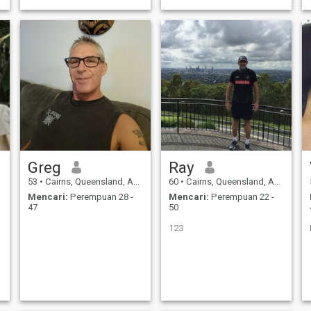
Greg
Ray
53
•
Cairns, Queensland, Australia
60
•
Cairns, Queensland, Australia
Mencari:
Perempuan 28 -
Mencari:
Perempuan 22 -
47
50
123