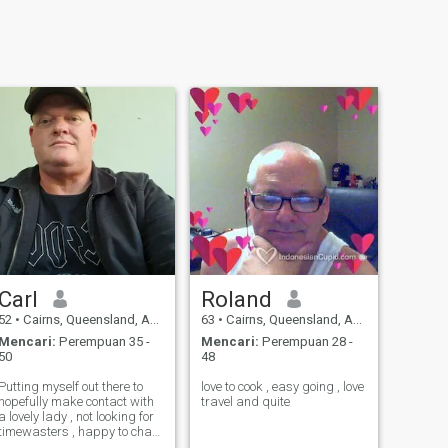
Carl
Roland
52
•
Cairns, Queensland, Australia
63
•
Cairns, Queensland, Australia
Mencari:
Perempuan 35 -
Mencari:
Perempuan 28 -
50
48
Putting myself out there to
love to cook , easy going , love
hopefully make contact with
travel and quite
a lovely lady , not looking for
timewasters , happy to chat
with genuine people .