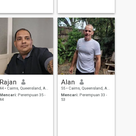
Rajan
Alan
44
•
Cairns, Queensland, Australia
55
•
Cairns, Queensland, Australia
Mencari:
Perempuan 35 -
Mencari:
Perempuan 33 -
44
53