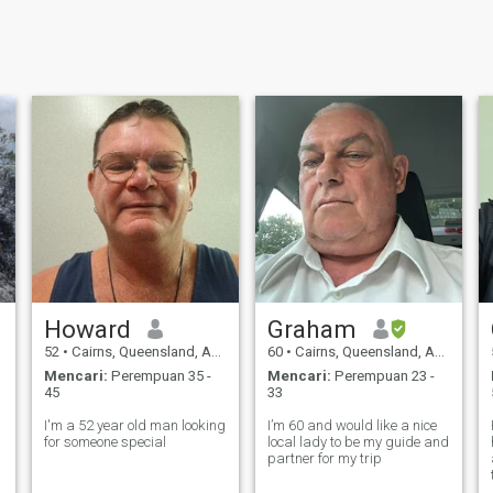
Howard
Graham
52
•
Cairns, Queensland, Australia
60
•
Cairns, Queensland, Australia
Mencari:
Perempuan 35 -
Mencari:
Perempuan 23 -
45
33
I'm a 52 year old man looking
I’m 60 and would like a nice
for someone special
local lady to be my guide and
partner for my trip