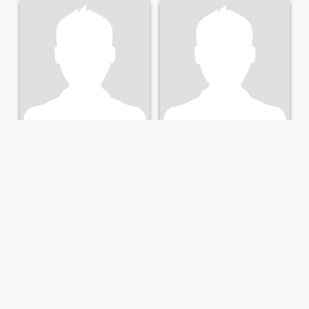
Trrvor
Wayne
49
•
Cairns, Queensland, Australia
56
•
Cairns, Queensland, Australia
Mencari:
Perempuan 28 -
Mencari:
Perempuan 29 -
49
48