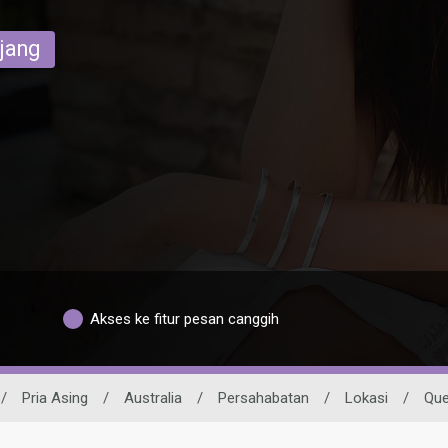
ajang
Akses ke fitur pesan canggih
/
Pria Asing
/
Australia
/
Persahabatan
/
Lokasi
/
Que