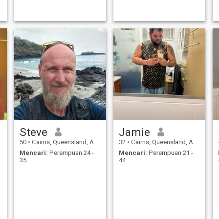
Steve
Jamie
50
•
Cairns, Queensland, Australia
32
•
Cairns, Queensland, Australia
Mencari:
Perempuan 24 -
Mencari:
Perempuan 21 -
35
44