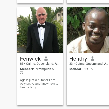
Fenwick
Hendry
83
•
Cairns, Queensland, Australia
33
•
Cairns, Queensland, Australia
Mencari:
Perempuan 58 -
Mencari:
19 - 72
72
Age is just a number I am
very active and know how to
treat a lady.