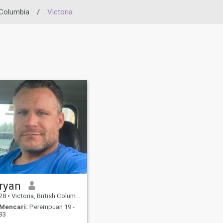
 Columbia
/
Victoria
ryan
28
•
Victoria, British Columbia, Kanada
Mencari:
Perempuan 19 -
33