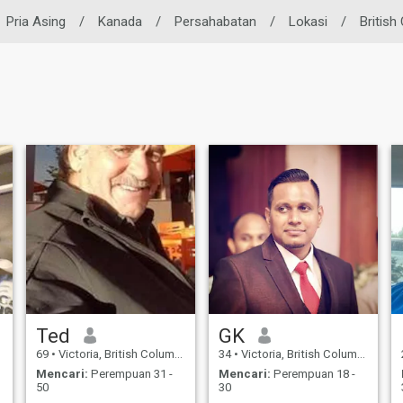
Pria Asing
/
Kanada
/
Persahabatan
/
Lokasi
/
British
Ted
GK
69
•
Victoria, British Columbia, Kanada
34
•
Victoria, British Columbia, Kanada
Mencari:
Perempuan 31 -
Mencari:
Perempuan 18 -
50
30