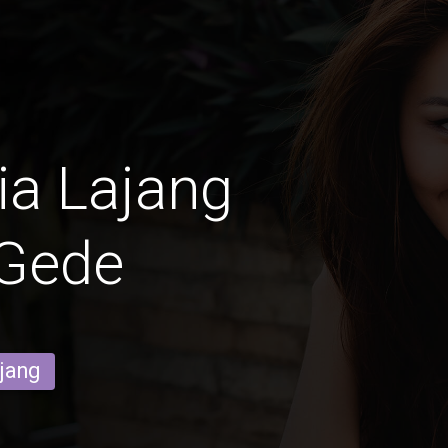
ia Lajang
 Gede
ajang