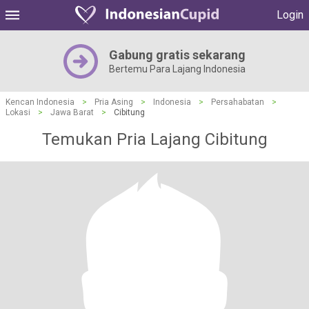
Login
Gabung gratis sekarang
Bertemu Para Lajang Indonesia
Kencan Indonesia
>
Pria Asing
>
Indonesia
>
Persahabatan
>
Lokasi
>
Jawa Barat
>
Cibitung
Temukan Pria Lajang Cibitung