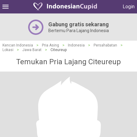
Login
Gabung gratis sekarang
Bertemu Para Lajang Indonesia
Kencan Indonesia
>
Pria Asing
>
Indonesia
>
Persahabatan
>
Lokasi
>
Jawa Barat
>
Citeureup
Temukan Pria Lajang Citeureup