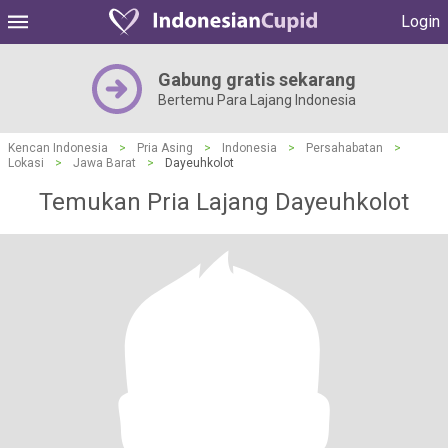
Login
Gabung gratis sekarang
Bertemu Para Lajang Indonesia
Kencan Indonesia
>
Pria Asing
>
Indonesia
>
Persahabatan
>
Lokasi
>
Jawa Barat
>
Dayeuhkolot
Temukan Pria Lajang Dayeuhkolot