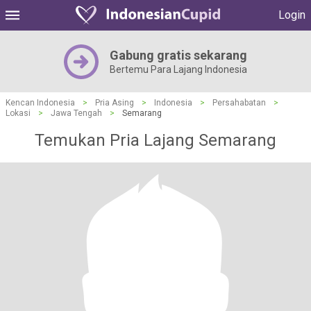
Login
Gabung gratis sekarang
Bertemu Para Lajang Indonesia
Kencan Indonesia
>
Pria Asing
>
Indonesia
>
Persahabatan
>
Lokasi
>
Jawa Tengah
>
Semarang
Temukan Pria Lajang Semarang