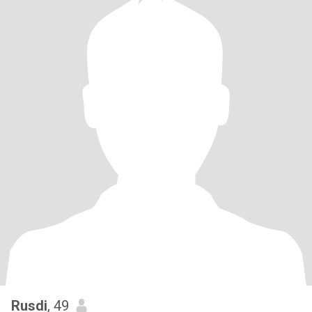
Rusdi
, 49