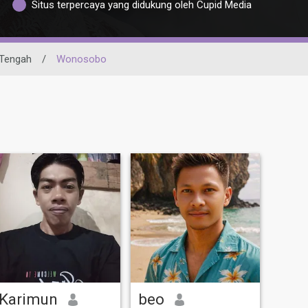
Situs terpercaya yang didukung oleh Cupid Media
Tengah
/
Wonosobo
Karimun
beo