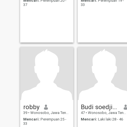
Mencari:
Perempuan 20 -
Mencari:
Perempuan 19 -
37
33
robby
Budi soedjiono
39
•
Wonosobo, Jawa Tengah, Indonesia
47
•
Wonosobo, Jawa Tengah, Indonesia
Mencari:
Perempuan 25 -
Mencari:
Laki laki 28 - 46
33