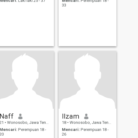
Mencari:
Laki laki 25 - 37
Mencari:
Perempuan 18 -
33
Naff
Ilzam
21
•
Wonosobo, Jawa Tengah, Indonesia
18
•
Wonosobo, Jawa Tengah, Indonesia
Mencari:
Perempuan 18 -
Mencari:
Perempuan 18 -
20
26