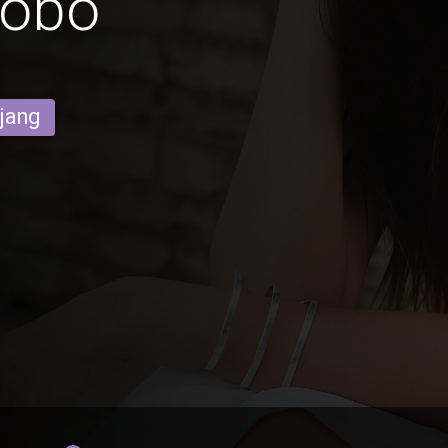
obo
ajang