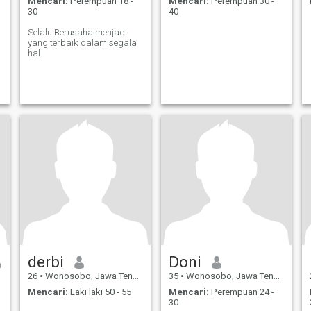
Mencari:
Perempuan 18 -
Mencari:
Perempuan 30 -
30
40
Selalu Berusaha menjadi
yang terbaik dalam segala
hal
derbi
Doni
26
•
Wonosobo, Jawa Tengah, Indonesia
35
•
Wonosobo, Jawa Tengah, Indonesia
Mencari:
Laki laki 50 - 55
Mencari:
Perempuan 24 -
30