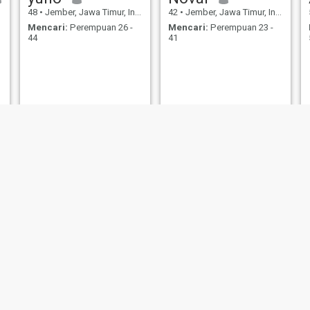
48
•
Jember, Jawa Timur, Indonesia
42
•
Jember, Jawa Timur, Indonesia
Mencari:
Perempuan 26 -
Mencari:
Perempuan 23 -
44
41
royy
Farzan
25
•
Jember, Jawa Timur, Indonesia
18
•
Jember, Jawa Timur, Indonesia