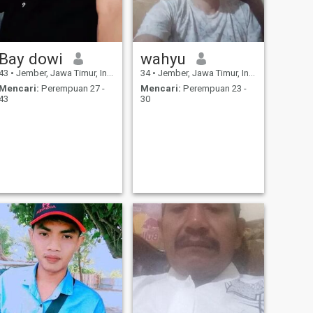
Bay dowi
wahyu
43
•
Jember, Jawa Timur, Indonesia
34
•
Jember, Jawa Timur, Indonesia
Mencari:
Perempuan 27 -
Mencari:
Perempuan 23 -
43
30