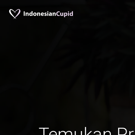
Temukan Pr