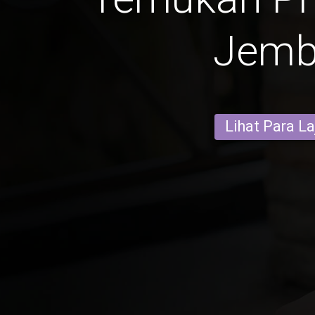
Jemb
Lihat Para L