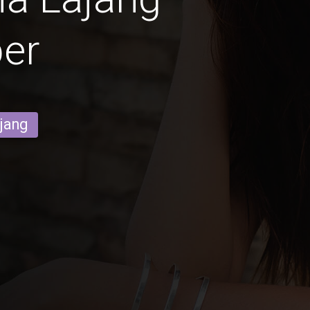
er
ajang