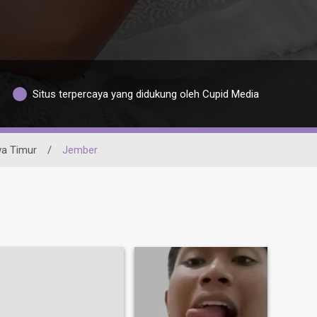
Situs terpercaya yang didukung oleh Cupid Media
a Timur
/
Jember