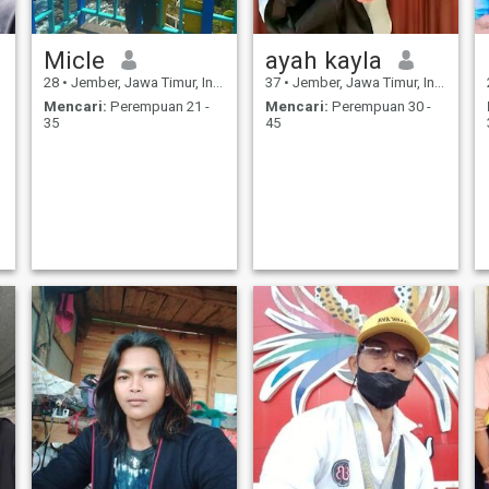
Micle
ayah kayla
28
•
Jember, Jawa Timur, Indonesia
37
•
Jember, Jawa Timur, Indonesia
Mencari:
Perempuan 21 -
Mencari:
Perempuan 30 -
35
45