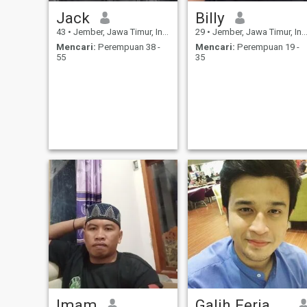
Jack
Billy
43
•
Jember, Jawa Timur, Indonesia
29
•
Jember, Jawa Timur, Indonesia
Mencari:
Perempuan 38 -
Mencari:
Perempuan 19 -
55
35
Imam
Galih Feriandika