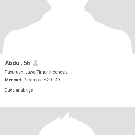
Abdul
, 56
Pasuruan, Jawa Timur, Indonesia
Mencari:
Perempuan 30 - 49
Duda anak tiga