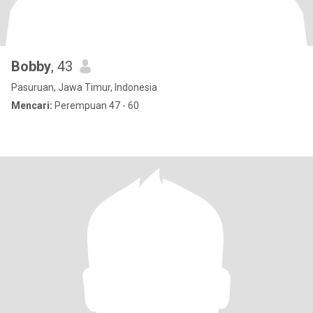
Bobby
, 43
Pasuruan, Jawa Timur, Indonesia
Mencari:
Perempuan 47 - 60