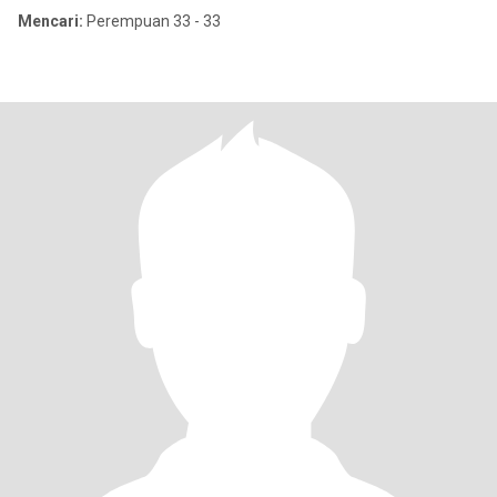
Mencari:
Perempuan 33 - 33