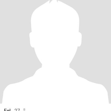
EeL
, 27