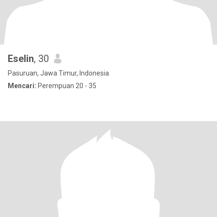
Eselin
, 30
Pasuruan, Jawa Timur, Indonesia
Mencari:
Perempuan 20 - 35