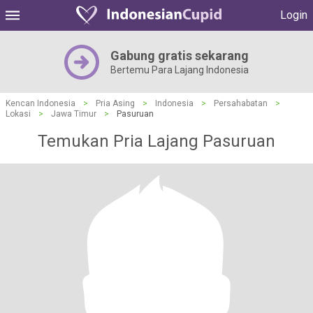
Login
Gabung gratis sekarang
Bertemu Para Lajang Indonesia
Kencan Indonesia
>
Pria Asing
>
Indonesia
>
Persahabatan
>
Lokasi
>
Jawa Timur
>
Pasuruan
Temukan Pria Lajang Pasuruan