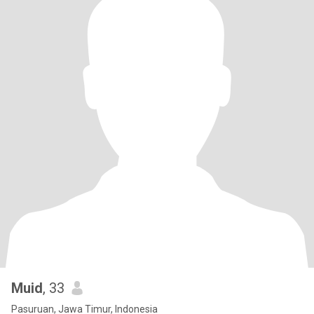
Muid
, 33
Pasuruan, Jawa Timur, Indonesia