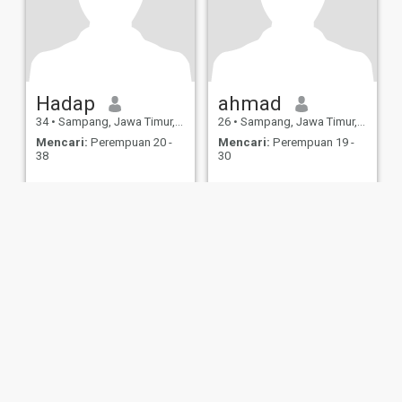
Hadap
ahmad
34
•
Sampang, Jawa Timur, Indonesia
26
•
Sampang, Jawa Timur, Indonesia
Mencari:
Perempuan 20 -
Mencari:
Perempuan 19 -
38
30
ies
Terms of Use
Refund Policy
Privacy Statement
Cookie Policy
Dating Sa
IL MIL, INC. located at 200 Townsend St., Unit 43, San Francisco CA 94