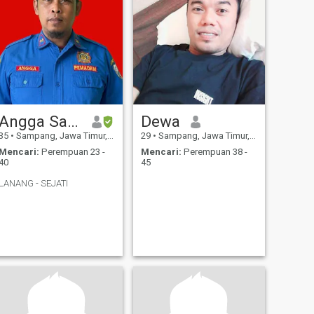
Angga Saputra
Dewa
35
•
Sampang, Jawa Timur, Indonesia
29
•
Sampang, Jawa Timur, Indonesia
Mencari:
Perempuan 23 -
Mencari:
Perempuan 38 -
40
45
LANANG - SEJATI