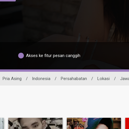
Akses ke fitur pesan canggih
Pria Asing
/
Indonesia
/
Persahabatan
/
Lokasi
/
Jawa