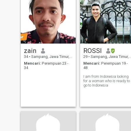
zain
ROSSI
34
•
Sampang, Jawa Timur, Indonesia
29
•
Sampang, Jawa Timur, Indonesia
Mencari:
Perempuan 23 -
Mencari:
Perempuan 19 -
34
48
I am from Indonesia looking
for a woman who is ready to
go to Indonesia