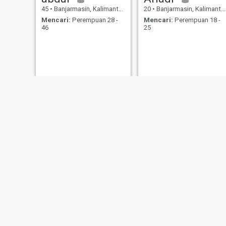
45
•
Banjarmasin, Kalimantan Selatan, Indonesia
20
•
Banjarmasin, Kalimantan Selatan, Indonesia
Mencari:
Perempuan 28 -
Mencari:
Perempuan 18 -
46
25
DIANKAII
boyy
31
•
Banjarmasin, Kalimantan Selatan, Indonesia
24
•
Banjarmasin, Kalimantan Selatan, Indonesia