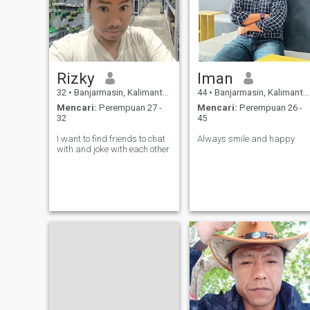
Rizky
Iman
32
•
Banjarmasin, Kalimantan Selatan, Indonesia
44
•
Banjarmasin, Kalimantan Selatan, Indonesia
Mencari:
Perempuan 27 -
Mencari:
Perempuan 26 -
32
45
I want to find friends to chat
Always smile and happy
with and joke with each other