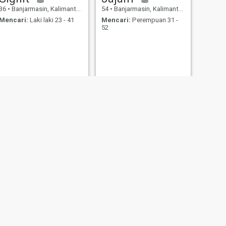
36
•
Banjarmasin, Kalimantan Selatan, Indonesia
54
•
Banjarmasin, Kalimantan Selatan, Indonesia
Mencari:
Laki laki 23 - 41
Mencari:
Perempuan 31 -
52
BERIKUTNYA
botak
38
•
Banjarmasin, Kalimantan Selatan, Indonesia