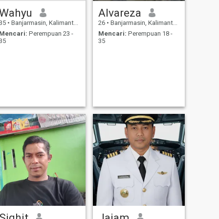
Wahyu
Alvareza
35
•
Banjarmasin, Kalimantan Selatan, Indonesia
26
•
Banjarmasin, Kalimantan Selatan, Indonesia
Mencari:
Perempuan 23 -
Mencari:
Perempuan 18 -
35
35
Sighit
Jajam