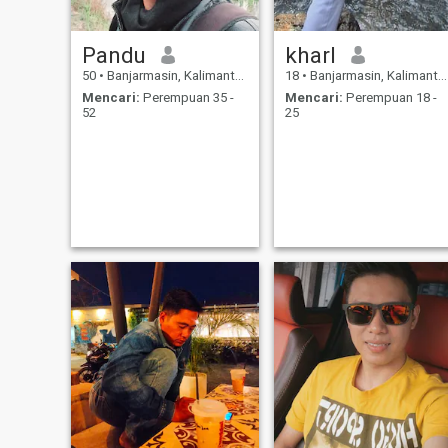
Pandu
kharl
50
•
Banjarmasin, Kalimantan Selatan, Indonesia
18
•
Banjarmasin, Kalimantan Selatan, Indonesia
Mencari:
Perempuan 35 -
Mencari:
Perempuan 18 -
52
25