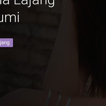
umi
ajang