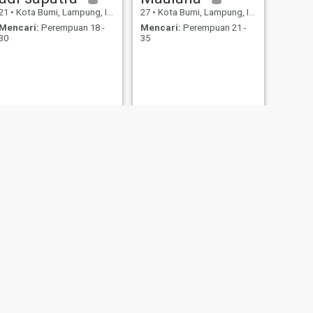
21
•
Kota Bumi, Lampung, Indonesia
27
•
Kota Bumi, Lampung, Indonesia
Mencari:
Perempuan 18 -
Mencari:
Perempuan 21 -
30
35
BERIKUTNYA
Arif
21
•
Kota Bumi, Lampung, Indonesia