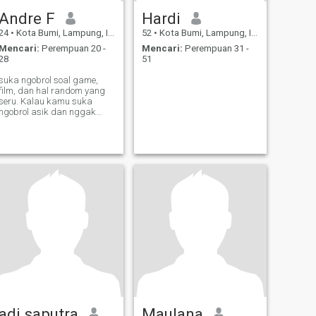
Andre F
Hardi
24
•
Kota Bumi, Lampung, Indonesia
52
•
Kota Bumi, Lampung, Indonesia
Mencari:
Perempuan 20 -
Mencari:
Perempuan 31 -
28
51
suka ngobrol soal game,
film, dan hal random yang
seru. Kalau kamu suka
ngobrol asik dan nggak
kaku, kita bisa cocok. Yuk,
coba swipe dan lihat ke
mana obrolan kita wkwk
adi saputra
Maulana