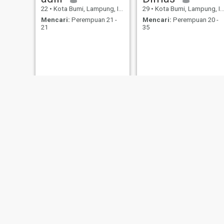
22
•
Kota Bumi, Lampung, Indonesia
29
•
Kota Bumi, Lampung, Indonesia
Mencari:
Perempuan 21 -
Mencari:
Perempuan 20 -
21
35
Tony
khoirul
30
•
Kota Bumi, Lampung, Indonesia
26
•
Kota Bumi, Lampung, Indonesia