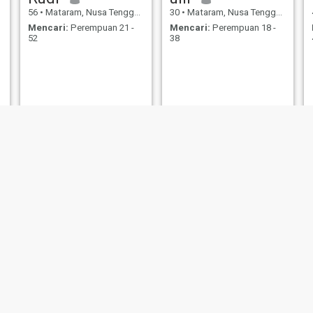
56
•
Mataram, Nusa Tenggara Barat, Indonesia
30
•
Mataram, Nusa Tenggara Barat, Indonesia
Mencari:
Perempuan 21 -
Mencari:
Perempuan 18 -
52
38
ida Made
deno
70
•
Mataram, Nusa Tenggara Barat, Indonesia
24
•
Mataram, Nusa Tenggara Barat, Indonesia