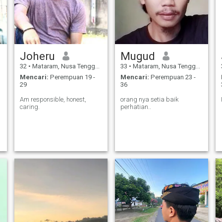
Joheru
Mugud
32
•
Mataram, Nusa Tenggara Barat, Indonesia
33
•
Mataram, Nusa Tenggara Barat, Indonesia
Mencari:
Perempuan 19 -
Mencari:
Perempuan 23 -
29
36
Am responsible, honest,
orang nya setia baik
caring.
perhatian..