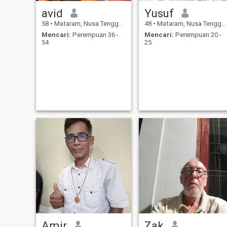
avid
Yusuf
58
•
Mataram, Nusa Tenggara Barat, Indonesia
48
•
Mataram, Nusa Tenggara Barat, Indonesia
Mencari:
Perempuan 36 -
Mencari:
Perempuan 20 -
54
25
Amir
Zak