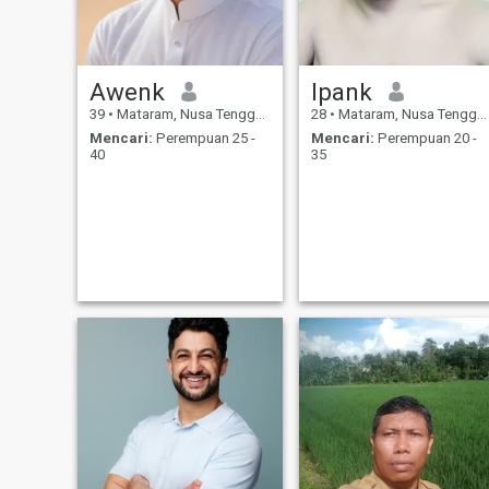
s2_Philosophy,
s3_Philosophy. The three
levels of higher education
were pursued at one of the
best universities in Indonesia
Awenk
Ipank
(my country).
39
•
Mataram, Nusa Tenggara Barat, Indonesia
28
•
Mataram, Nusa Tenggara Barat, Indonesia
Mencari:
Perempuan 25 -
Mencari:
Perempuan 20 -
40
35