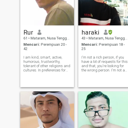
Rur
haraki
61
•
Mataram, Nusa Tenggara Barat, Indonesia
43
•
Mataram, Nusa Tenggara Barat, Indonesia
Mencari:
Perempuan 20 -
Mencari:
Perempuan 18 -
42
25
I am kind, smart, active,
I'm not a rich person, if you
humorous, trustworthy,
have a lot of requests for this
tolerant of other religions and
and that, you're looking for
cultures. In preferences for
the wrong person. I'm not a
finding a mate through online
smart person, if you're
like this, I don't fill in a lot of
looking for people who are
preferences, because too
smart about everything,
many criteria will actually
you're looking for people who
make it difficult, for example,
are less accurate. I'm als
if the criteria are met and
after further introductions
occur, there are lots of
incompatibilities. The best
match is after
communication. My higher
education history:
s1_Architectural Engineering,