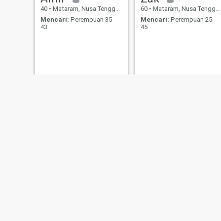
40
•
Mataram, Nusa Tenggara Barat, Indonesia
60
•
Mataram, Nusa Tenggara Barat, Indonesia
Mencari:
Perempuan 35 -
Mencari:
Perempuan 25 -
43
45
miko
here
22
•
Mataram, Nusa Tenggara Barat, Indonesia
29
•
Mataram, Nusa Tenggara Barat, Indonesia