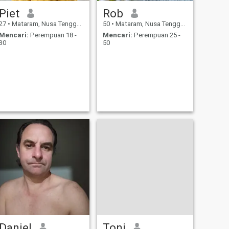
Piet
Rob
27
•
Mataram, Nusa Tenggara Barat, Indonesia
50
•
Mataram, Nusa Tenggara Barat, Indonesia
Mencari:
Perempuan 18 -
Mencari:
Perempuan 25 -
30
50
Daniel
Toni