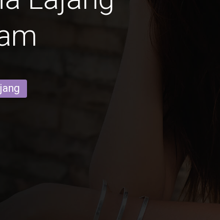
ram
ajang