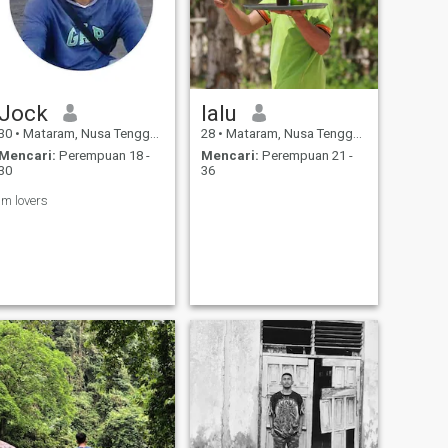
Jock
lalu
30
•
Mataram, Nusa Tenggara Barat, Indonesia
28
•
Mataram, Nusa Tenggara Barat, Indonesia
Mencari:
Perempuan 18 -
Mencari:
Perempuan 21 -
30
36
Im lovers