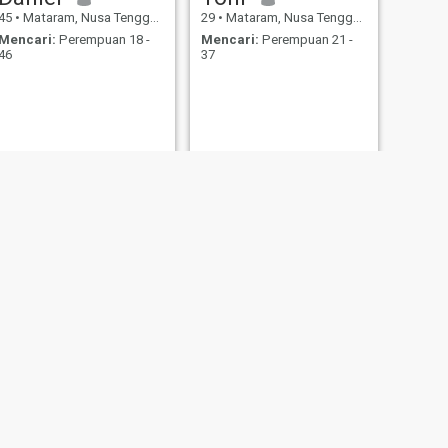
45
•
Mataram, Nusa Tenggara Barat, Indonesia
29
•
Mataram, Nusa Tenggara Barat, Indonesia
Mencari:
Perempuan 18 -
Mencari:
Perempuan 21 -
46
37
BERIKUTNYA
Daz
38
•
Mataram, Nusa Tenggara Barat, Indonesia