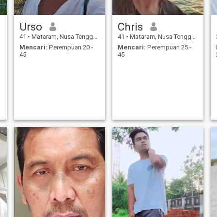
Urso
Chris
41
•
Mataram, Nusa Tenggara Barat, Indonesia
41
•
Mataram, Nusa Tenggara Barat, Indonesia
Mencari:
Perempuan 20 -
Mencari:
Perempuan 25 -
45
45