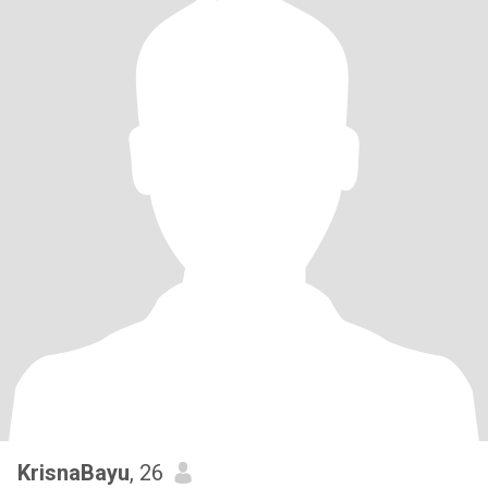
KrisnaBayu
, 26