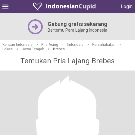
Login
Gabung gratis sekarang
Bertemu Para Lajang Indonesia
Kencan Indonesia
>
Pria Asing
>
Indonesia
>
Persahabatan
>
Lokasi
>
Jawa Tengah
>
Brebes
Temukan Pria Lajang Brebes