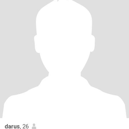
darus
, 26