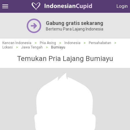
Login
Gabung gratis sekarang
Bertemu Para Lajang Indonesia
Kencan Indonesia
>
Pria Asing
>
Indonesia
>
Persahabatan
>
Lokasi
>
Jawa Tengah
>
Bumiayu
Temukan Pria Lajang Bumiayu