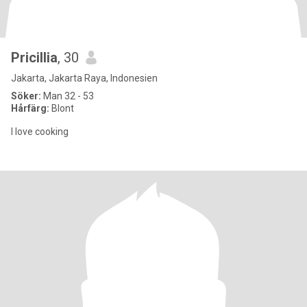
Pricillia
, 30
Jakarta, Jakarta Raya, Indonesien
Söker:
Man 32 - 53
Hårfärg:
Blont
I love cooking