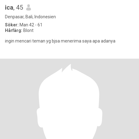
ica
, 45
Denpasar, Bali, Indonesien
Söker:
Man 42 - 61
Hårfärg:
Blont
ingin mencari teman yg bjsa menerima saya apa adanya