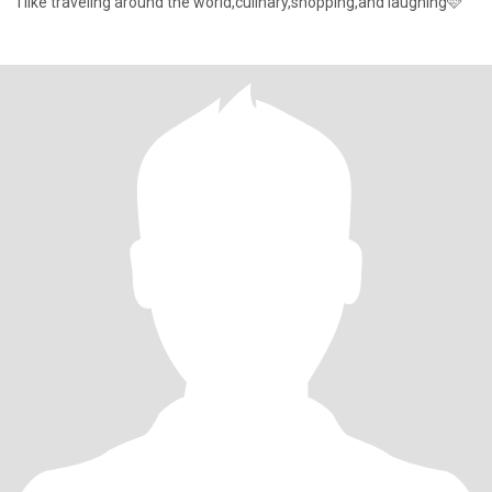
i like traveling around the world,culinary,shopping,and laughing🩷