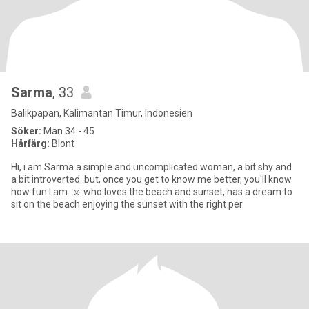
Sarma
, 33
Balikpapan, Kalimantan Timur, Indonesien
Söker:
Man 34 - 45
Hårfärg:
Blont
Hi, i am Sarma a simple and uncomplicated woman, a bit shy and
a bit introverted..but, once you get to know me better, you'll know
how fun I am..☺️ who loves the beach and sunset, has a dream to
sit on the beach enjoying the sunset with the right per