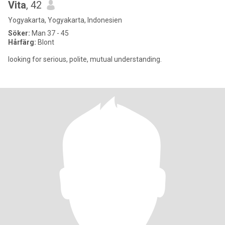
Vita
, 42
Yogyakarta, Yogyakarta, Indonesien
Söker:
Man 37 - 45
Hårfärg:
Blont
looking for serious, polite, mutual understanding.