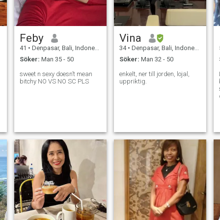
Feby
Vina
41
•
Denpasar, Bali, Indonesien
34
•
Denpasar, Bali, Indonesien
Söker:
Man 35 - 50
Söker:
Man 32 - 50
sweet n sexy doesn’t mean
enkelt, ner till jorden, lojal,
bitchy NO VS NO SC PLS
uppriktig.