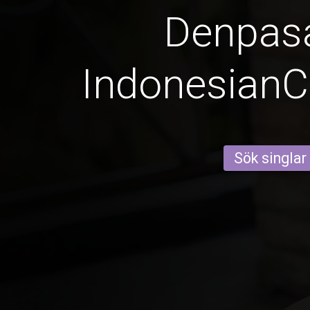
Denpas
Indonesian
Sök singlar