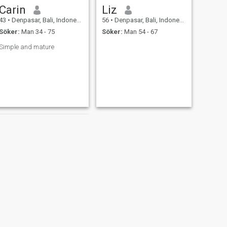
Carin
Liz
43
•
Denpasar, Bali, Indonesien
56
•
Denpasar, Bali, Indonesien
Söker:
Man 34 - 75
Söker:
Man 54 - 67
Simple and mature
NÄSTA
dede