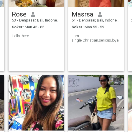
Rose
Masrsa
53
•
Denpasar, Bali, Indonesien
51
•
Denpasar, Bali, Indonesien
Söker:
Man 45 - 65
Söker:
Man 55 - 59
Hello there
I am
single.Christian.serious.loyal