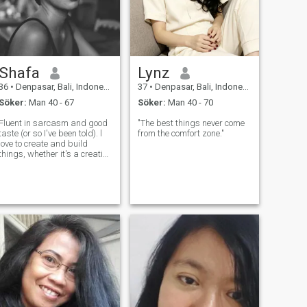
Shafa
Lynz
36
•
Denpasar, Bali, Indonesien
37
•
Denpasar, Bali, Indonesien
Söker:
Man 40 - 67
Söker:
Man 40 - 70
Fluent in sarcasm and good
"The best things never come
taste (or so I've been told). l
from the comfort zone."
love to create and build
things, whether it's a creative
idea or simply a really good
conversation. Work excites
me and I genuinely enjoy
what I do, but I also believe
life is meant to be li