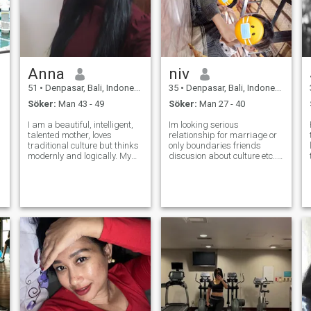
Anna
niv
51
•
Denpasar, Bali, Indonesien
35
•
Denpasar, Bali, Indonesien
Söker:
Man 43 - 49
Söker:
Man 27 - 40
I am a beautiful, intelligent,
Im looking serious
talented mother, loves
relationship for marriage or
traditional culture but thinks
only boundaries friends
modernly and logically. My
discusion about culture etc..
lifestyle is healthy and my
Im culinary teacher, single
relationships are healthy. I
mom, i like social
love reading, sport, cooking
research&high comedy Here
and travelling. No smoking
with intention — not hurry, not
and alchohol. Healty li
games. I value honesty,
emotional maturi