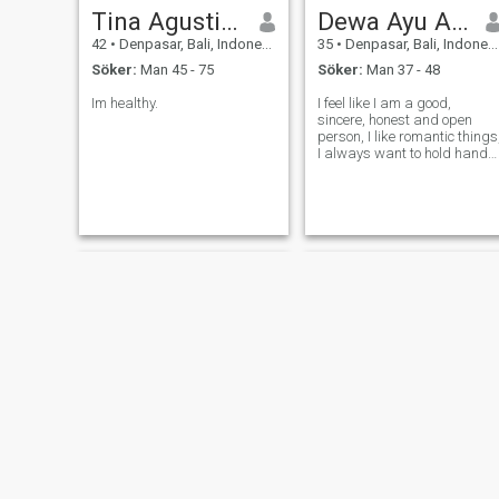
Tina Agustine
Dewa Ayu Anggarawati
42
•
Denpasar, Bali, Indonesien
35
•
Denpasar, Bali, Indonesien
Söker:
Man 45 - 75
Söker:
Man 37 - 48
Im healthy.
I feel like I am a good,
sincere, honest and open
person, I like romantic things
I always want to hold hands,
not just as a coffee
companion, let's chat about
many things.
Desy
Ms V