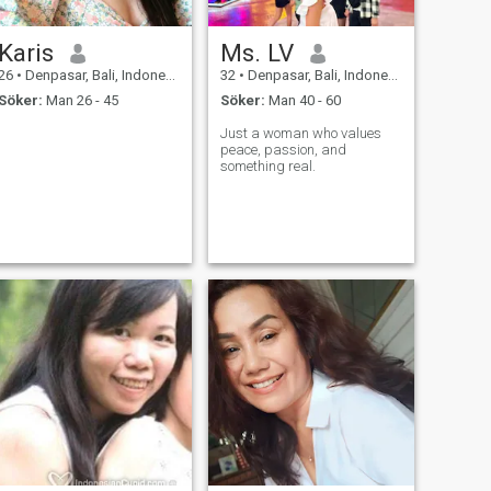
Karis
Ms. LV
26
•
Denpasar, Bali, Indonesien
32
•
Denpasar, Bali, Indonesien
Söker:
Man 26 - 45
Söker:
Man 40 - 60
Just a woman who values
peace, passion, and
something real.