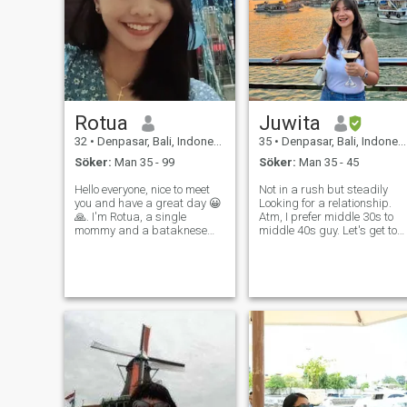
Rotua
Juwita
32
•
Denpasar, Bali, Indonesien
35
•
Denpasar, Bali, Indonesien
Söker:
Man 35 - 99
Söker:
Man 35 - 45
Hello everyone, nice to meet
Not in a rush but steadily
you and have a great day 😀
Looking for a relationship.
🙏. I'm Rotua, a single
Atm, I prefer middle 30s to
mommy and a bataknese
middle 40s guy. Let's get to
lady (not Balinese). I have 3
know each other and see if
lovely precious children that I
there's a compatibility
love so much 🧒👦👩🥰🥰.
&attractions from both sides
Many years ago I joined the
No scam/ fake profile please
site then deactivate, and now
& NOT INTERESTE
I t