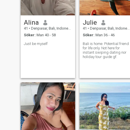
Alina
Julie
41
•
Denpasar, Bali, Indonesien
41
•
Denpasar, Bali, Indonesien
Söker:
Man 40 - 58
Söker:
Man 36 - 46
Just be myself
Bali is home. Potential friend
for life only. Not here for
instant swiping dating nor
holiday tour guide gf.