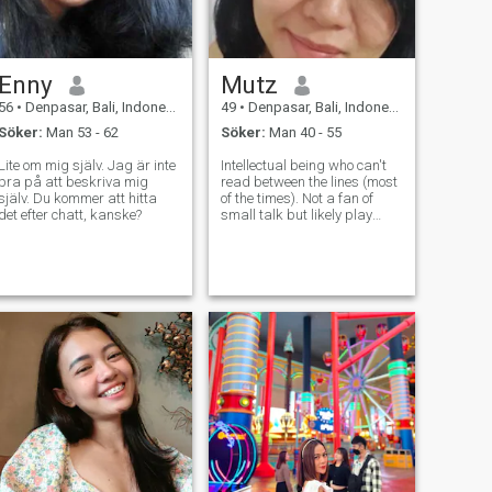
Enny
Mutz
56
•
Denpasar, Bali, Indonesien
49
•
Denpasar, Bali, Indonesien
Söker:
Man 53 - 62
Söker:
Man 40 - 55
Lite om mig själv. Jag är inte
Intellectual being who can't
bra på att beskriva mig
read between the lines (most
själv. Du kommer att hitta
of the times). Not a fan of
det efter chatt, kanske?
small talk but likely play
along when have to. A fun
and caring individual once
you get to know me. That's
all!