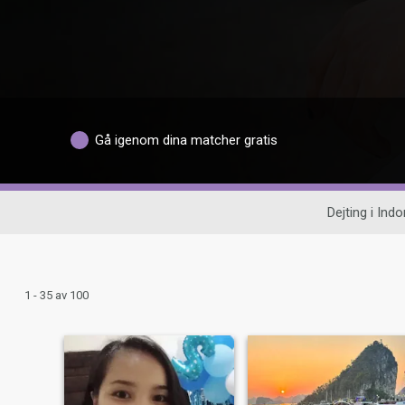
Gå igenom dina matcher gratis
Dejting i Ind
1 - 35 av 100