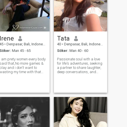
Irene
Tata
45
•
Denpasar, Bali, Indonesien
40
•
Denpasar, Bali, Indonesien
Söker:
Man 45 - 65
Söker:
Man 40 - 60
i am prety women every body
Passionate soul with a love
said that,No more games &
for life's adventures, seeking
play and i don't want to
a partner to share laughter,
wasting my time with that
deep conversations, and
please carefully before you
spontaneous moments with.
add me I do like
Lover of books, nature walks,
traveling,shopping,& i have
and cozy nights in. Ready to
daughter will finish her
embark on a journey of
school soon if you want me I
growth, support, and mutual
want "BETTER LIF
re