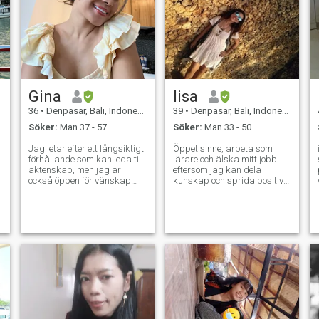
Gina
lisa
36
•
Denpasar, Bali, Indonesien
39
•
Denpasar, Bali, Indonesien
Söker:
Man 37 - 57
Söker:
Man 33 - 50
Jag letar efter ett långsiktigt
Öppet sinne, arbeta som
förhållande som kan leda till
lärare och älska mitt jobb
äktenskap, men jag är
eftersom jag kan dela
också öppen för vänskap
kunskap och sprida positiv
och äkta kontakter. Jag
energi och lycka. Jag gillar
arbetar som privatchaufför
också att spendera tid i
.
på Bali och tycker om att
naturen; vandring, simning,
.
träffa nya människor från
snorkling, dykning ... och
hela världen. Om du
ibland gå på bio, trevlig bar
någonsin behöver en
eller café. Jag söker en
chaufför när du är på
partner att dela och njuta av
semester på Bali, hjälper jag
detta vackra liv
dig gärna och visar dig
vackra platser runt ön.