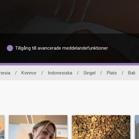
Tillgång till avancerade meddelandefunktioner
onesia
/
Kvinnor
/
Indonesiska
/
Singel
/
Plats
/
Bali