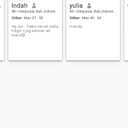
Indah
yulia
48
•
Denpasar, Bali, Indonesien
43
•
Denpasar, Bali, Indonesien
Söker:
Man 37 - 50
Söker:
Man 40 - 54
Hej där... Tveka inte att ställa
Friendly
frågor n jag kommer att
,
svara😉
LoveVi
arini