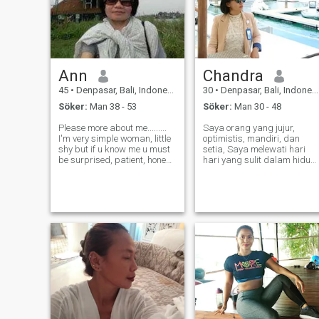
Ann
Chandra
45
•
Denpasar, Bali, Indonesien
30
•
Denpasar, Bali, Indonesien
Söker:
Man 38 - 53
Söker:
Man 30 - 48
Please more about me.........
Saya orang yang jujur,
I'm very simple woman, little
optimistis, mandiri, dan
shy but if u know me u must
setia, Saya melewati hari
be surprised, patient, honest,
hari yang sulit dalam hidup
caring, loving. I don't like
saya, tapi saya bertahan,
clubbing or something like
karena saya percaya
bar, pub maybe sounds
kesuksesan hanya untuk
traditional but it's me! So if u
mereka yang tidak pernah
looking girl who
menyerah dalam hidup nya,
begitu juga dalam sebuah
hu