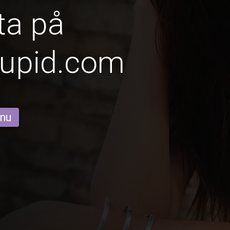
ta på
Cupid.com
 nu