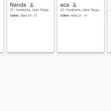
Nanda
aca
23
•
Surakarta, Jawa Tengah, Indonesien
20
•
Surakarta, Jawa Tengah, Indonesien
Söker:
Man 24 - 37
Söker:
Man 21 - 31
NY
Wiens
Ika Agustina