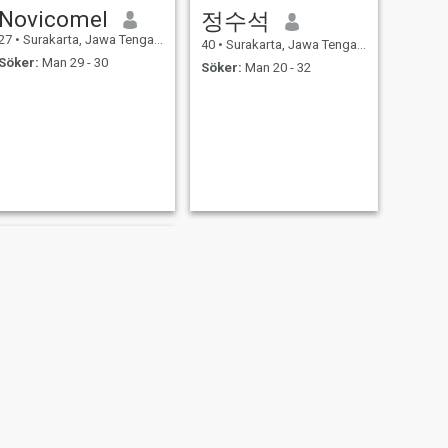
Novicomel
정수석
27
•
Surakarta, Jawa Tengah, Indonesien
40
•
Surakarta, Jawa Tengah, Indonesien
Söker:
Man 29 - 30
Söker:
Man 20 - 32
NÄSTA
Twenty