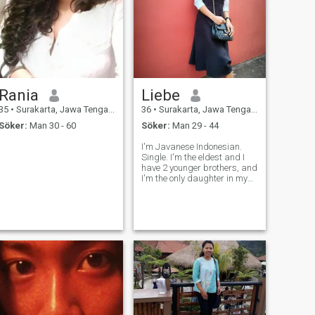
Rania
Liebe
35
•
Surakarta, Jawa Tengah, Indonesien
36
•
Surakarta, Jawa Tengah, Indonesien
Söker:
Man 30 - 60
Söker:
Man 29 - 44
I'm Javanese Indonesian.
Single. I'm the eldest and I
have 2 younger brothers, and
I'm the only daughter in my
family.