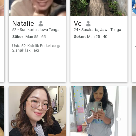
Natalie
Ve
52
•
Surakarta, Jawa Tengah, Indonesien
24
•
Surakarta, Jawa Tengah, Indonesien
Söker:
Man 55 - 65
Söker:
Man 25 - 40
Usia 52. Katolik Berkeluarga
2 anak laki laki