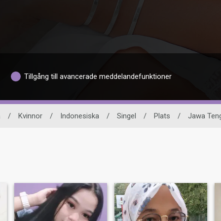
Tillgång till avancerade meddelandefunktioner
a
/
Kvinnor
/
Indonesiska
/
Singel
/
Plats
/
Jawa Ten