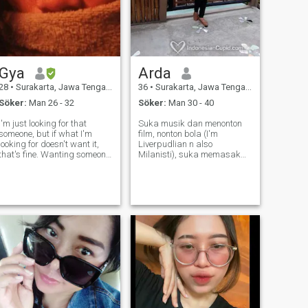
Gya
Arda
28
•
Surakarta, Jawa Tengah, Indonesien
36
•
Surakarta, Jawa Tengah, Indonesien
Söker:
Man 26 - 32
Söker:
Man 30 - 40
I'm just looking for that
Suka musik dan menonton
someone, but if what I'm
film, nonton bola (I'm
looking for doesn't want it,
Liverpudlian n also
that's fine. Wanting someone
Milanisti), suka memasak
doesn't mean you have to be
(saat ada niat), family
forced to have that person.
oriented. Selalu mencoba
enjoy your life and love
menjadi orang yang lebih
yourself because you are
baik
valuable to someone