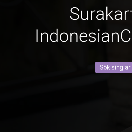
Surakar
Indonesian
Sök singlar