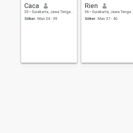
Caca
Rien
33
•
Surakarta, Jawa Tengah, Indonesien
36
•
Surakarta, Jawa Tengah, Indonesien
Söker:
Man 34 - 59
Söker:
Man 37 - 40
laura
chachagemoy