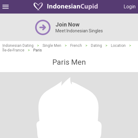
Login
Join Now
Meet Indonesian Singles
Indonesian Dating
>
Single Men
>
French
>
Dating
>
Location
>
Île-de-France
>
Paris
Paris Men