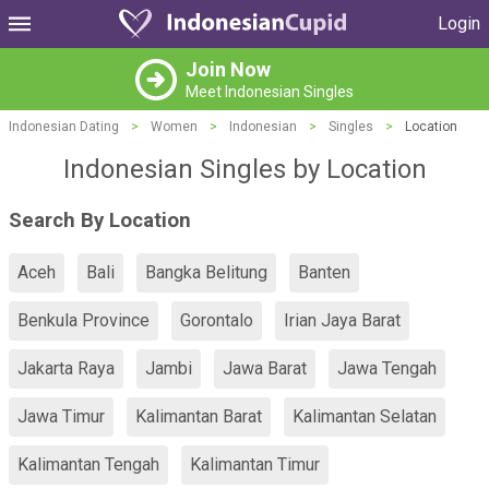
Login
Join Now
Meet Indonesian Singles
Indonesian Dating
>
Women
>
Indonesian
>
Singles
>
Location
Indonesian Singles by Location
Search By Location
Aceh
Bali
Bangka Belitung
Banten
Benkula Province
Gorontalo
Irian Jaya Barat
Jakarta Raya
Jambi
Jawa Barat
Jawa Tengah
Jawa Timur
Kalimantan Barat
Kalimantan Selatan
Kalimantan Tengah
Kalimantan Timur