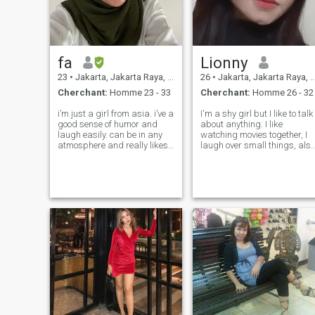
fa
Lionny
23
•
Jakarta, Jakarta Raya, Indonésie
26
•
Jakarta, Jakarta Raya, Indonésie
Cherchant:
Homme 23 - 33
Cherchant:
Homme 26 - 32
i’m just a girl from asia. i’ve a
I'm a shy girl but I like to talk
good sense of humor and
about anything. I like
laugh easily. can be in any
watching movies together, I
atmosphere and really likes
laugh over small things, also
listening to interesting
sometimes I talk too much
stories, especially abt
and I hope you don't get
experiences. i really love my
bored of listening to me. Also
family and myself and i hope
I prefer calling because I'm
u too, enjoy traveling, list
not used to chatti