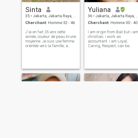
Sinta
Yuliana
35
•
Jakarta, Jakarta Raya, Indonésie
36
•
Jakarta, Jakarta Raya, Indonésie
Cherchant:
Homme 32 - 46
Cherchant:
Homme 30 - 40
J'ai en fait 35 ans cette
I am origin from Bali but i a
année, couleur de peau brune
christian, i work as
moyenne. Je suis une femme
accountant. i am Loyal,
orientée vers la famille, a
Caring, Respect, can be
augmenté n croissance dans
trusted, love kids & family
la famille cultivée et je suis
oriented. I have sense of
ouvert d'esprit, je respecte la
humour, i love jokes, funny
diversité. Chaque peuple a
videos, i am calm, You cann't
ses propres valeurs et
impress me by your money, i
croyances. Juste être la vraie
dont c
couleur de U. J'aime la
nature n simplicité. J'aime
aller à la plage n Park.
J'aime cuisiner (je vais
m'assurer u de se sentir
rassasié et d'être aimé par
ma cuisine 😉), je me soucie
toujours de maintenir la
santé et le poids de mon
corps. Mes passe-temps
sont le jogging, la natation,
la cuisine, regarder des
films, marcher autour de la