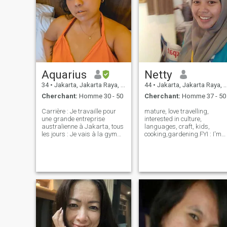
Aquarius
Netty
34
•
Jakarta, Jakarta Raya, Indonésie
44
•
Jakarta, Jakarta Raya, Indonésie
Cherchant:
Homme 30 - 50
Cherchant:
Homme 37 - 50
Carrière : Je travaille pour
mature, love travelling,
une grande entreprise
interested in culture,
australienne à Jakarta, tous
languages, craft, kids,
les jours : Je vais à la gym
cooking,gardening.FYI : I'm
3/4 fois par semaine, j'aime
not a long chatt person. so,
voyager, me détendre avec
we can have a VC call by
des amis et passer le week-
whatsapp first. if u don't like
end avec ma famille. (Pour
U can blocked me. that
moi la famille est toujours
simple. 👍 no time for
venu en premier)
scammer, I'm not
personnalité : Je suis
personne facile à vivre,
amical, ouvert d'esprit, axé
sur la famille. Je pourrais
dire que je suis une femme
forte.