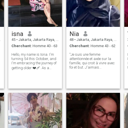
de bons souvenirs avec les
gens que j'aime. Je cherche
quelqu'un de gentil,
émotionnellement mature, et
prêt à construire une relation
durable.
isna
Nia
45
•
Jakarta, Jakarta Raya, Indonésie
48
•
Jakarta, Jakarta Raya, Indonésie
Cherchant:
Homme 40 - 63
Cherchant:
Homme 43 - 62
Hello, my name is Isna. I'm
"Je suis une femme
turning 54 this October, and
attentionnée et axée sur la
I'm embracing the journey of
famille, qui croit à vivre avec
foi et but. J'aimais
getting older ❤‍🩹. As a
apprendre à connaître
single mom, I've been
différentes cultures, goûter à
through a lot, including the
de nouveaux aliments et
loss of my husband last
avoir des conversations
February 2024. I'm a simple
profondes. Je m'efforce
person living with my two
n
d'équilibrer la religion et le
lovely dau
monde en cherchant toujours
la croissance personnelle et
spirituelle.