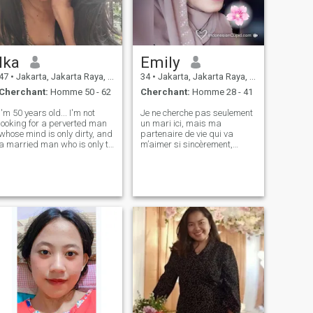
Ika
Emily
47
•
Jakarta, Jakarta Raya, Indonésie
34
•
Jakarta, Jakarta Raya, Indonésie
Cherchant:
Homme 50 - 62
Cherchant:
Homme 28 - 41
I'm 50 years old... I'm not
Je ne cherche pas seulement
looking for a perverted man
un mari ici, mais ma
whose mind is only dirty, and
partenaire de vie qui va
a married man who is only to
m’aimer si sincèrement,
be a secret lover. I'm looking
m’accepter pour ce que je
for a life partner for old age
suis, je suis une mère
and who makes me the only
célibataire avec deux fils.
oman. Don't play with
J'ai étudié la psychologie
feelings, don't say swe
avant de travailler comme
relations publiques, mais au
cours des 8 derniers mois,
j'ai essayé d'ouvrir une
entreprise en ligne. y tiny
body mesure seulement 155-
157 cm de haut et pèse
environ 45 kg.. Je suis né et
j'ai grandi dans la ville de
Jakarta, après m'être
séparé, je vis dans une autre
ville, j'aime voyager n