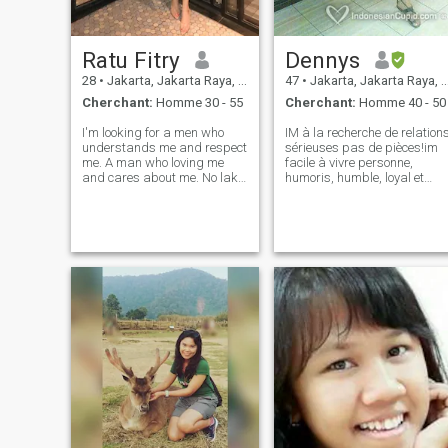
Ratu Fitry
Dennys
28
•
Jakarta, Jakarta Raya, Indonésie
47
•
Jakarta, Jakarta Raya, Indonésie
Cherchant:
Homme 30 - 55
Cherchant:
Homme 40 - 50
I'm looking for a men who
IM à la recherche de relation
understands me and respect
sérieuses pas de pièces!im
me. A man who loving me
facile à vivre personne,
and cares about me. No laki-
humoris, humble, loyal et
laki kasar, marah-marah,
Honest.SO si u intérêt avec
suka selingkuh, suka
moi viennent à ma maison,
chatting dengan wanita lain
rencontrer mes parents, me
(girlfriend). A man who
marier et me sortir avec u!ne
financial stable and royal no
me faire attendre trop
perhitungan denga
longtemps..LOL..open pour
l'amitié aussi...rapide im
pas membre dans ce
message de réponse de
site..cant