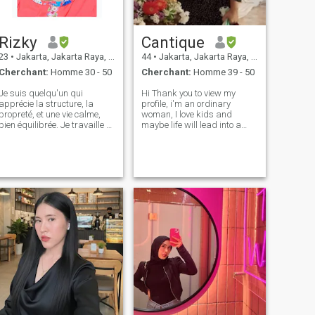
essayer de nouvelles choses.
Je suis ouvert d'esprit mais
toujours dans les limites de
Rizky
Cantique
ma religion. Les gens disent
que je suis honnête et loyal,
23
•
Jakarta, Jakarta Raya, Indonésie
44
•
Jakarta, Jakarta Raya, Indonésie
insha Allah.❣️ qu'Allah
Cherchant:
Homme 30 - 50
Cherchant:
Homme 39 - 50
m'envoie un partenaire de vie
qui peut devenir mon imam
Je suis quelqu'un qui
Hi Thank you to view my
pour ma vie dans le monde et
apprécie la structure, la
profile, i'm an ordinary
l'au-delà..amiin 💕
propreté, et une vie calme,
woman, I love kids and
bien équilibrée. Je travaille à
maybe life will lead into a
temps partiel comme
marriage and start a family,
professeur d'anglais dans
and meet new people. I think
une garderie, ce qui signifie
I'm not a talkative person 😊
que je passe mes journées
but I believe, as long as we
autour de curieux petits
are good to others, others will
esprits et j'ai encore l'énergie
do
de rentrer à la maison et de
me J'apprécie la bonne
nourriture, que je cuisine ou
que je profite de ce qui est
déjà sur la table
(honnêtement, ça dépend de
l'humeur). J'aime aussi lire
des bandes dessinées sur
Webtoon et parfois plonger
dans des sujets comme
l'économie, la géopolitique et
la philosophie juste assez