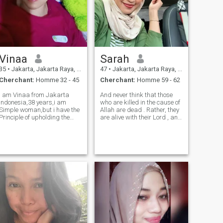
Vinaa
Sarah
35
•
Jakarta, Jakarta Raya, Indonésie
47
•
Jakarta, Jakarta Raya, Indonésie
Cherchant:
Homme 32 - 45
Cherchant:
Homme 59 - 62
I am Vinaa from Jakarta
And never think that those
Indonesia,38 years,i am
who are killed in the cause of
Simple woman,but i have the
Allah are dead . Rather, they
Principle of upholding the
are alive with their Lord , and
Values of truth,i do not have
they are provided for . QS Ali
time to so Drama or hear
Imran 1 6 9 🌸 Me: Educated,
lies,and i am not interested in
humoris, loyal n beauty. 😊 If
Online sex Relationship,so
you're under my age, don
there is no need to waste your
ti