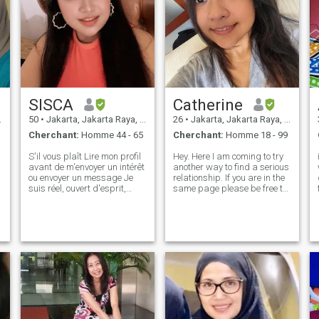
SISCA
Catherine
50
•
Jakarta, Jakarta Raya, Indonésie
26
•
Jakarta, Jakarta Raya, Indonésie
Cherchant:
Homme 44 - 65
Cherchant:
Homme 18 - 99
S'il vous plaît Lire mon profil
Hey. Here I am coming to try
avant de m'envoyer un intérêt
another way to find a serious
ou envoyer un message Je
relationship. If you are in the
suis réel, ouvert d'esprit,
same page please be free to
aimant, attentionné,
text and we will explore
personne authentique qui
what’s next! Loves Travel,
,
aime les conversations
cook, gardening. Don’t text
significatives Je suis franche
me if you just want to play
sur mes besoins, et honnête
please. Not into ru
quand je me sens blessée.
Mes amis me décrivent
comme quelqu'un de
chaleureux, loyal et qui sait
bien écouter. J'aime découvrir
de nouveaux endroits, goûter
à de délicieux plats et faire