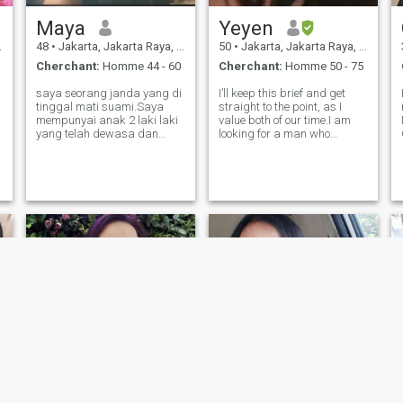
blaguer et me tenir les mains
Maya
Yeyen
48
•
Jakarta, Jakarta Raya, Indonésie
50
•
Jakarta, Jakarta Raya, Indonésie
Cherchant:
Homme 44 - 60
Cherchant:
Homme 50 - 75
m
saya seorang janda yang di
I’ll keep this brief and get
tinggal mati suami.Saya
straight to the point, as I
mempunyai anak 2 laki laki
value both of our time.I am
yang telah dewasa dan
looking for a man who
bekerja. Saya hidup
shares my faith, and who is
bersama anak saya. Saya
either my age or older. My
ibu rumah tangga yang
ultimate goal is to find
mencintai rumah dan anak
someone genuinely serious
anak. Saya TDK ingin
about building a life,
hubungan yg tidak serius,
marriage, and
kejujuran da