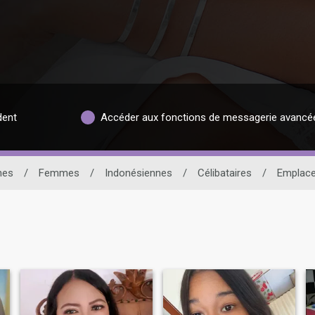
dent
Accéder aux fonctions de messagerie avancé
nes
/
Femmes
/
Indonésiennes
/
Célibataires
/
Emplac