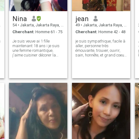
Nina
jean
54
•
Jakarta, Jakarta Raya, Indonésie
49
•
Jakarta, Jakarta Raya, Indonésie
Cherchant:
Homme 61 - 75
Cherchant:
Homme 42 - 48
s
Je suis veuve ai 1 fille
je suis sympathique, facile à
maintenant 18 ans i je suis
aller, personne très
une femme romantique,
émouvante, trouver, ouvrir,
j'aime cuisiner décorer la
sain, honnête, et grand coeur
maison, jardiner, faire de
de coeur, digne de confiance,
l'équitation, faire du vélo,
vers le bas à la terre,
marcher, chanter, danser,
plongée amusante, kie-
lire, écouter de la musique,
hearted. mais de toute façon
j'aime la musique lente, avec
tout ce que je peux dire à
des chansons de mémoire \
propos de moi, c'est que je
ni aussi aimer les fêtes de
suis sérieux à la recherche
jardin, manger dehors,
d'un gentil mec qui se penche
vraiment comme voyager,
pour comprendre que je n'ai
aimer la nature, en
pas le temps de jouer un jeu
particulier les montagnes,
où.. je ne suis pas l'effet uch
plages et forêts love
mais je ne suis pas mentir
méditation. i J'aime vraiment
pour personne. j'aime lire des
l'atmosphère familiale, je me
livres et regarder des films.
soucie vraiment de ma
j'aime les animaux modifiés
famille, en particulier des
et les chats. j'attends
gens les plus proches de
vraiment mon amour plus
moi. J'aime aussi rire câlin,
longtemps