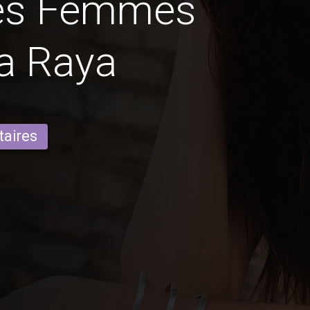
des Femmes
a Raya
taires