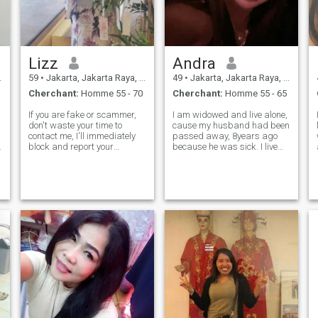
Lizz
Andra
59
•
Jakarta, Jakarta Raya, Indonésie
49
•
Jakarta, Jakarta Raya, Indonésie
Cherchant:
Homme 55 - 70
Cherchant:
Homme 55 - 65
If you are fake or scammer,
I am widowed and live alone,
don't waste your time to
cause my husband had been
contact me, I'll immediately
passed away, 8years ago
block and report your
because he was sick. I live
account. No sex chat, no sex
alone atm, in Lombok island,
VC. I'm sincere, cheerful,
next to Bali. I have 3 children,
caring and faithful. My
they are older than 18 years
biggest passion is travelling
old. I work as marketing for
w
to new places, meeting peop
part time in Lombok.