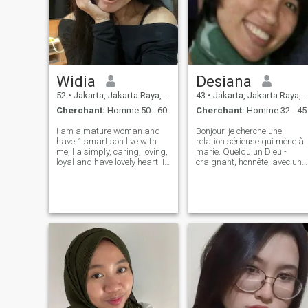
Widia
Desiana
52
•
Jakarta, Jakarta Raya, Indonésie
43
•
Jakarta, Jakarta Raya, Indonésie
Cherchant:
Homme 50 - 60
Cherchant:
Homme 32 - 45
I am a mature woman and
Bonjour, je cherche une
have 1 smart son live with
relation sérieuse qui mène à
me, I a simply, caring, loving,
marié. Quelqu'un Dieu -
loyal and have lovely heart. I
craignant, honnête, avec une
have good knowledge and
grande personnalité mais
well educated and talented. I
capable de me donner
love to do sport and very
beaucoup d'attention aussi.
healthy and if you look me a
S'il vous plaît m'envoyer un
young face because I love t
message si vous avez un
bon appétit, une conversatio
intéressante et la capacité
de rire de vous-même.