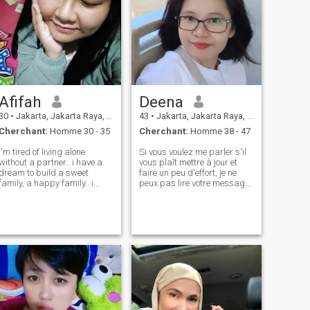
Afifah
Deena
30
•
Jakarta, Jakarta Raya, Indonésie
43
•
Jakarta, Jakarta Raya, Indonésie
Cherchant:
Homme 30 - 35
Cherchant:
Homme 38 - 47
i'm tired of living alone
Si vous voulez me parler s'il
without a partner.. i have a
vous plaît mettre à jour et
dream to build a sweet
faire un peu d'effort, je ne
family, a happy family.. i
peux pas lire votre message
have a 2 years old son.. i can
OK! ne demandez pas
work anything, i'm not a gold
"abcde" parce que je ne peux
digger, i'm not blind of
pas lire votre message si
money.. i don't care you are
vous êtes également membre
young, old, poor, rich.. but m
standard, merci vous aimez
voyager, aller au café
parfois, bavarder avec des
amis, jouer avec mes chats
et paresseux temps avec moi
regarder la télévision, écouter
de la musique